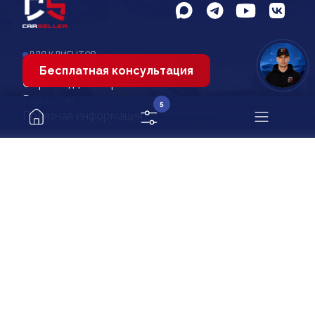
ДЛЯ КЛИЕНТОВ
Как заказать авто
Бесплатная консультация
Образец договора
Гарантии
5
Полезная информация
О НАС
О компании Carseller
Отзывы
Контакты
МЫ НАХОДИМСЯ
г. Владивосток, ул. Красного Знамени, д. 86А, 2
этаж
11:00 - 17:00
Выходной
ПН - ПТ
СБ - ВС