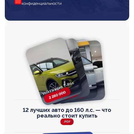
конфиденциальности
Volkswagen T-Roc
Volkswagen
Honda Step Wagon
Toyota Harrier
TAYRON
2 260 000
2 820 000
2 820 000
2 670 000
12 лучших авто до 160 л.с. — что
реально стоит купить
.PDF