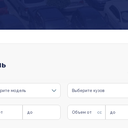
ль
рите модель
Выберите кузов
от
до
Объем от
до