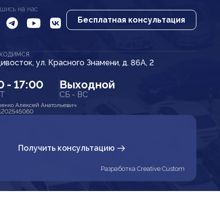
шись на нас
Бесплатная консультация
АХОДИМСЯ
дивосток, ул. Красного Знамени, д. 86А, 2
0 - 17:00
Выходной
ПТ
СБ - ВС
енко Алексей Анатольевич
1202545060
Получить консультацию
Разработка Creative Custom