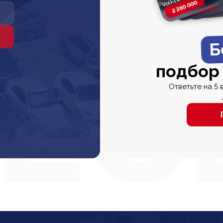
2 260 000
2 820 000
2 820 00
2 67
Б
подбор
Ответьте на 5 