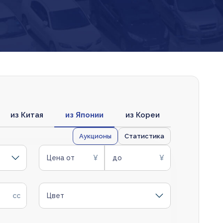
из Китая
из Японии
из Кореи
Аукционы
Статистика
Цена от
до
Цвет