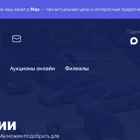
а наш канал в
Max
— там актуальные цены и интересные предло
Подпи
Аукционы онлайн
Филиалы
-
ии
Мы можем подобрать для