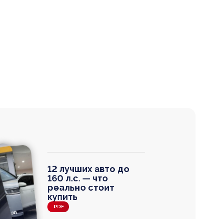
12 лучших авто до
160 л.с. — что
реально стоит
купить
.PDF
agen
 Wagon
N