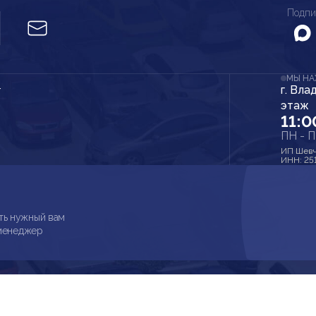
Подпи
МЫ Н
г. Вла
r
этаж
11:0
ПН - 
ИП Шевч
ИНН: 25
ть нужный вам
 менеджер