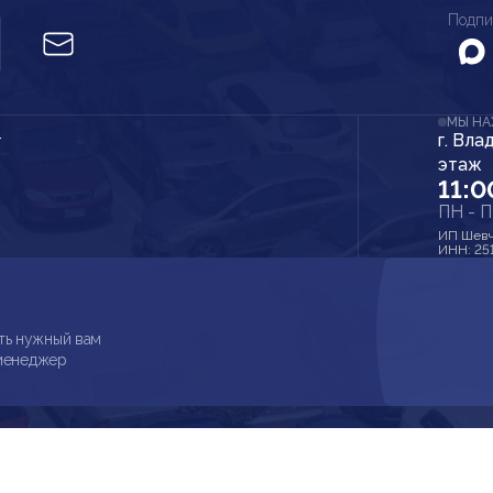
Подпи
МЫ Н
г. Вла
r
этаж
11:0
ПН - 
ИП Шевч
ИНН: 25
ть нужный вам
 менеджер