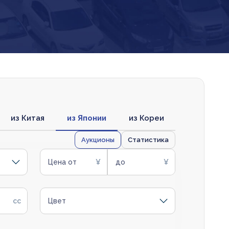
из Китая
из Японии
из Кореи
Аукционы
Статистика
Цена от
до
Цвет