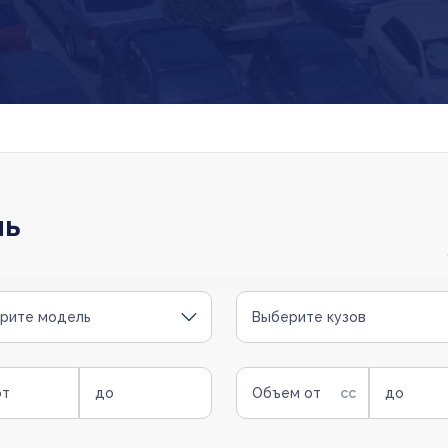
ль
рите модель
Выберите кузов
от
до
Объем от
до