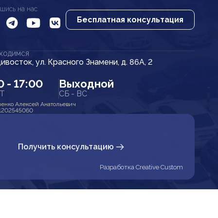
шись на нас
Бесплатная консультация
АХОДИМСЯ
дивосток, ул. Красного Знамени, д. 86А, 2
0 - 17:00
Выходной
ПТ
СБ - ВС
енко Алексей Анатольевич
1202545060
Получить консультацию
Разработка Creative Custom