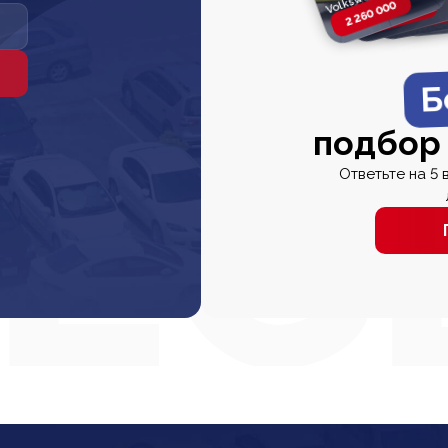
2 260 000
2 820 000
2 820 00
2 67
Б
подбор
Ответьте на 5 