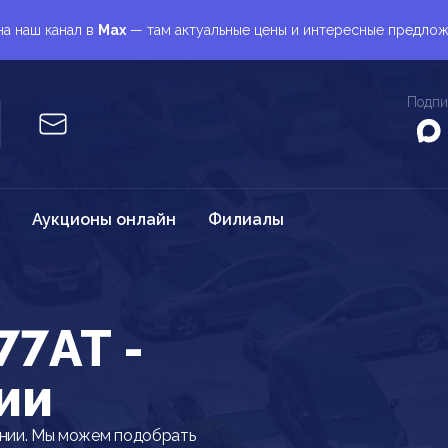
а наш канал в
Max
— там актуальные цены и интересные предло
Подпи
Аукционы онлайн
Филиалы
77AT -
ии
онии. Мы можем подобрать