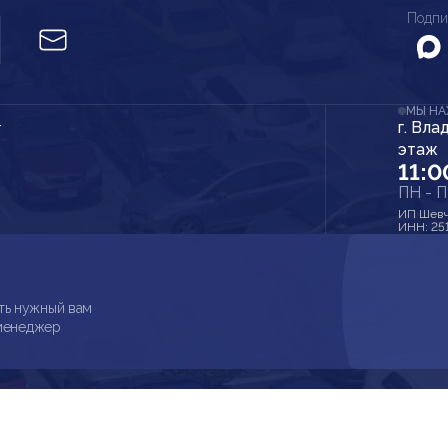
Подпи
МЫ Н
г. Вла
r
этаж
11:0
ПН - 
ИП Шевч
ИНН: 25
ть нужный вам
 менеджер