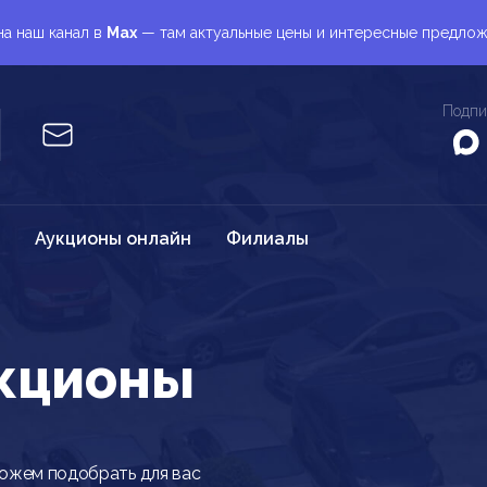
а наш канал в
Max
— там актуальные цены и интересные предло
Подпи
Аукционы онлайн
Филиалы
укционы
можем подобрать для вас