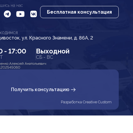
шись на нас
Бесплатная консультация
АХОДИМСЯ
дивосток, ул. Красного Знамени, д. 86А, 2
0 - 17:00
Выходной
ПТ
СБ - ВС
енко Алексей Анатольевич
1202545060
Получить консультацию
Разработка Creative Custom