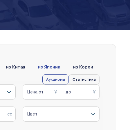
из Китая
из Японии
из Кореи
Аукционы
Статистика
Цена от
до
Цвет