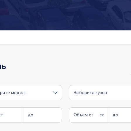
ль
рите модель
Выберите кузов
от
до
Объем от
до