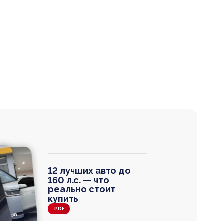
12 лучших авто до
160 л.с. — что
реально стоит
купить
.PDF
agen
 Wagon
N