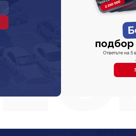
2 260 000
2 820 000
2 820 00
2 67
Б
подбор
Ответьте на 5 