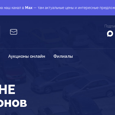
а наш канал в
Max
— там актуальные цены и интересные предло
Подпи
Аукционы онлайн
Филиалы
HE
онов