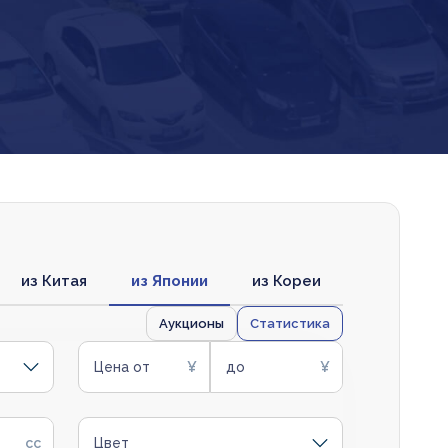
из Китая
из Японии
из Кореи
Аукционы
Статистика
Цена от
до
Цвет