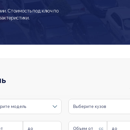
и. Стоимость под ключ по
рактеристики.
ль
рите модель
Выберите кузов
от
до
Объем от
до