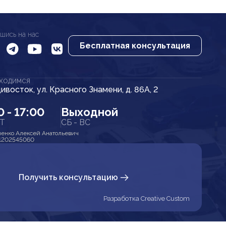
шись на нас
Бесплатная консультация
АХОДИМСЯ
дивосток, ул. Красного Знамени, д. 86А, 2
0 - 17:00
Выходной
ПТ
СБ - ВС
енко Алексей Анатольевич
1202545060
Получить консультацию
Разработка Creative Custom