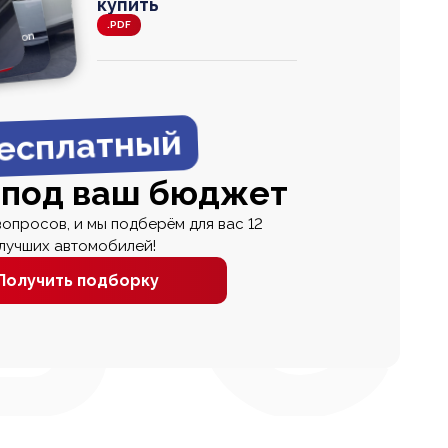
купить
.PDF
agen
 Wagon
N
0
0 000
есплатный
 под ваш бюджет
вопросов, и мы подберём для вас 12
лучших автомобилей!
Получить подборку