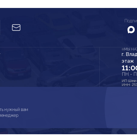
Подпи
МЫ Н
г. Вла
r
этаж
11:0
ПН - 
ИП Шевч
ИНН: 25
ть нужный вам
 менеджер