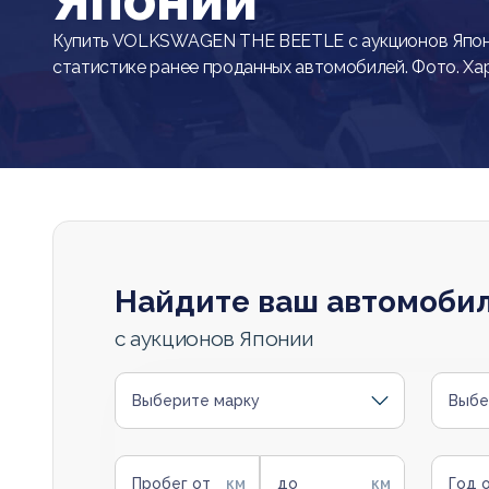
Японии
Купить VOLKSWAGEN THE BEETLE с аукционов Япони
статистике ранее проданных автомобилей. Фото. Ха
Найдите ваш автомоби
с аукционов Японии
Выберите марку
Выбе
Пробег от
до
Год 