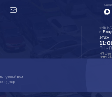
Подпи
МЫ Н
г. Вла
r
этаж
11:0
ПН - 
ИП Шевч
ИНН: 25
ть нужный вам
 менеджер