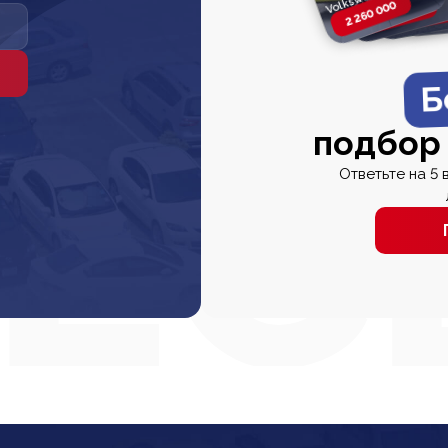
2 260 000
2 820 000
2 820 00
2 67
Б
подбор
Ответьте на 5 