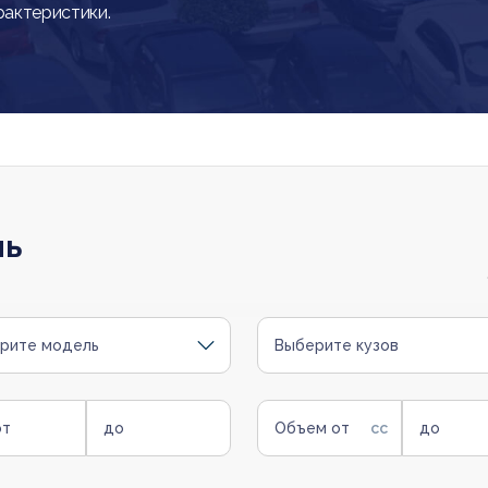
рактеристики.
ль
рите модель
Выберите кузов
от
до
Объем от
до