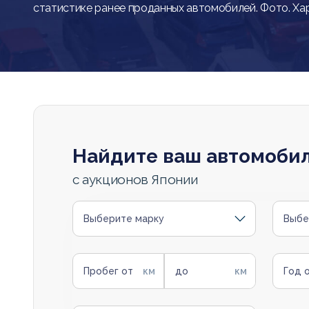
статистике ранее проданных автомобилей. Фото. Ха
Найдите ваш автомоби
с аукционов Японии
Выберите марку
Выбе
Пробег от
до
Год 