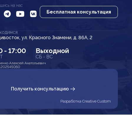
шись на нас
Бесплатная консультация
АХОДИМСЯ
дивосток, ул. Красного Знамени, д. 86А, 2
0 - 17:00
Выходной
ПТ
СБ - ВС
енко Алексей Анатольевич
1202545060
Получить консультацию
Разработка Creative Custom