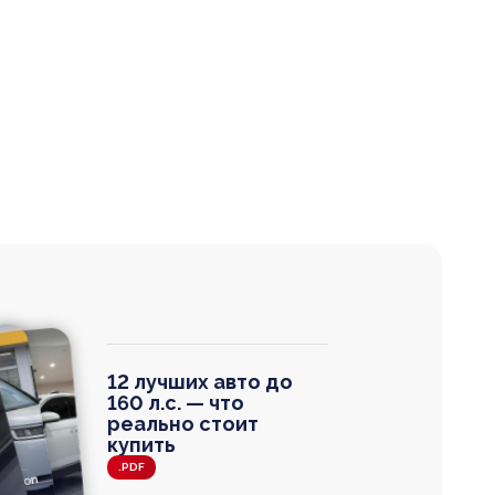
12 лучших авто до
160 л.с. — что
реально стоит
купить
.PDF
agen
 Wagon
N