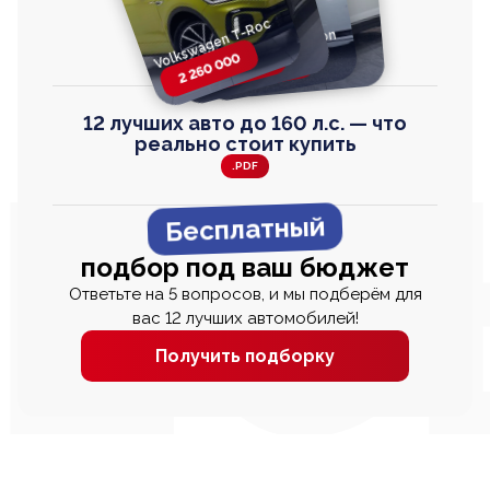
Volkswagen T-Roc
Volkswagen
Honda Step Wagon
Toyota Harrier
TAYRON
2 260 000
2 820 000
2 820 000
2 670 000
12 лучших авто до 160 л.с. — что
реально стоит купить
.PDF
Бесплатный
подбор под ваш бюджет
Ответьте на 5 вопросов, и мы подберём для
вас 12 лучших автомобилей!
Получить подборку