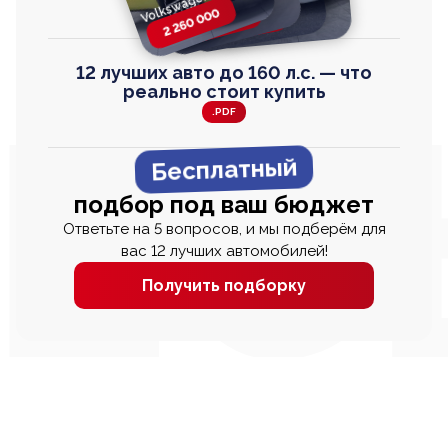
Volkswagen T-Roc
Honda Step Wagon
Toyota Harrier
TAYRON
2 260 000
2 820 000
2 820 000
2 670 000
12 лучших авто до 160 л.с. — что
реально стоит купить
.PDF
Бесплатный
подбор под ваш бюджет
Ответьте на 5 вопросов, и мы подберём для
вас 12 лучших автомобилей!
Получить подборку