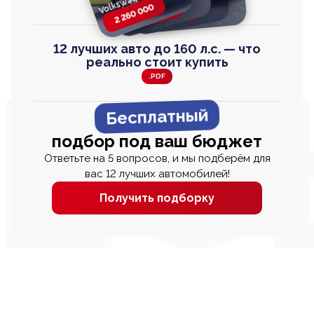
Toyota Harrier
TAYRON
2 260 000
2 820 000
2 820 000
2 670 000
12 лучших авто до 160 л.с. — что
реально стоит купить
.PDF
Бесплатный
подбор под ваш бюджет
Ответьте на 5 вопросов, и мы подберём для
вас 12 лучших автомобилей!
Получить подборку