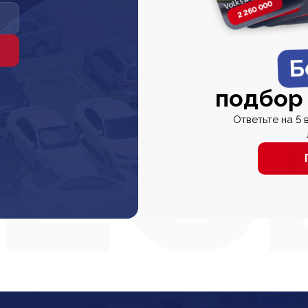
2 260 000
2 820 000
2 820 00
2 67
Б
подбор
Ответьте на 5 