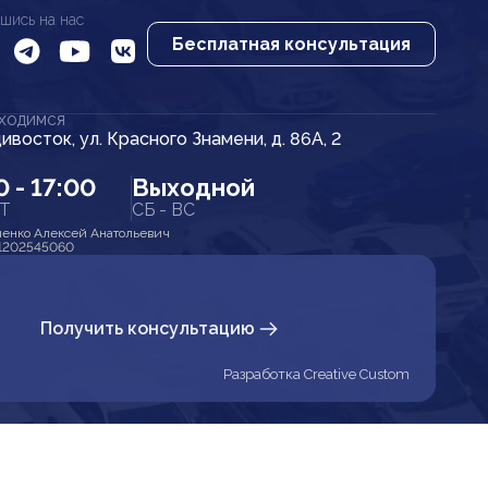
шись на нас
Бесплатная консультация
АХОДИМСЯ
дивосток, ул. Красного Знамени, д. 86А, 2
0 - 17:00
Выходной
ПТ
СБ - ВС
енко Алексей Анатольевич
1202545060
Получить консультацию
Разработка Creative Custom