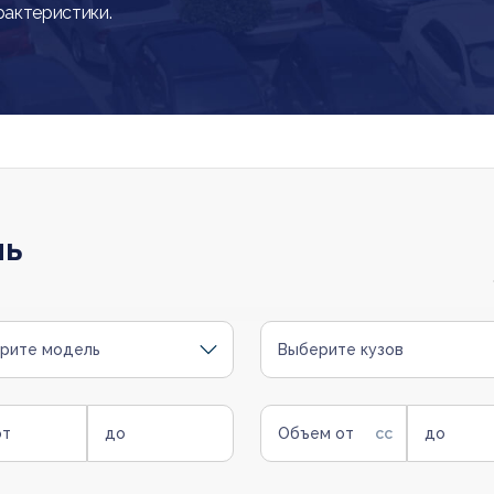
рактеристики.
ль
рите модель
Выберите кузов
от
до
Объем от
до