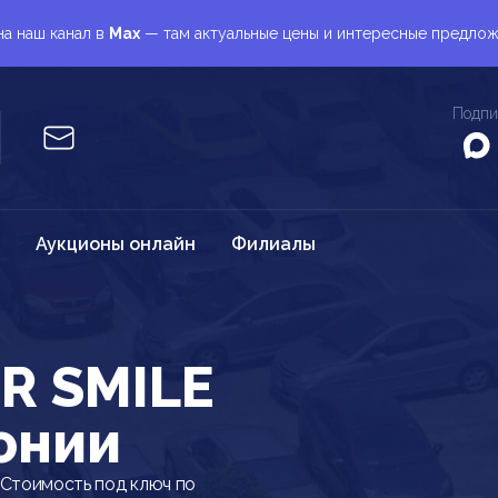
а наш канал в
Max
— там актуальные цены и интересные предло
Подпи
Аукционы онлайн
Филиалы
R SMILE
онии
 Стоимость под ключ по