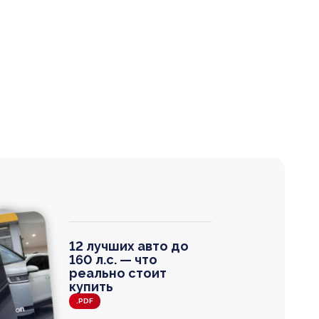
12 лучших авто до
160 л.с. — что
реально стоит
купить
.PDF
agen
 Wagon
N