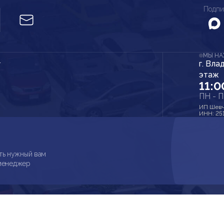
Подпи
МЫ Н
г. Вла
r
этаж
11:0
ПН - 
ИП Шевч
ИНН: 25
ть нужный вам
 менеджер