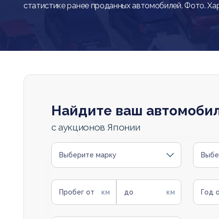
статистике ранее проданных автомобилей. Фото. Ха
Найдите ваш автомоби
с аукционов Японии
Выберите марку
Выбе
Пробег от
до
Год 