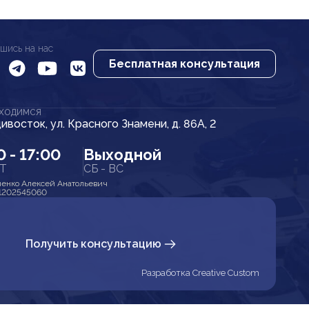
шись на нас
Бесплатная консультация
АХОДИМСЯ
дивосток, ул. Красного Знамени, д. 86А, 2
0 - 17:00
Выходной
ПТ
СБ - ВС
енко Алексей Анатольевич
1202545060
Получить консультацию
Разработка Creative Custom