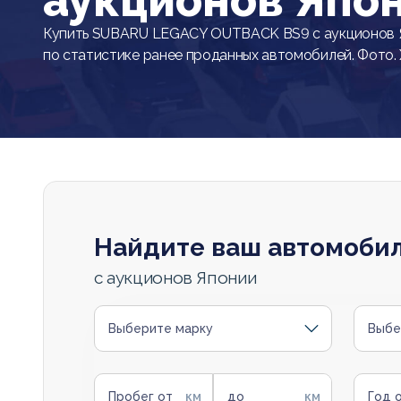
аукционов Япо
Купить SUBARU LEGACY OUTBACK BS9 с аукционов Я
по статистике ранее проданных автомобилей. Фото.
Найдите ваш автомоби
с аукционов Японии
Выберите марку
Выбе
Пробег от
до
Год 