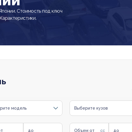
нии
понии. Стоимость под ключ
 Характеристики.
ль
рите модель
Выберите кузов
от
до
Объем от
до