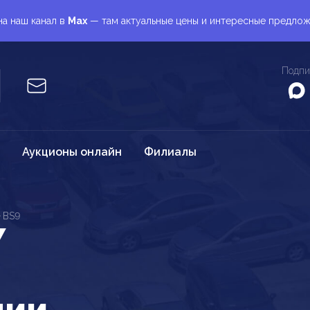
а наш канал в
Max
— там актуальные цены и интересные предло
Подпи
Аукционы онлайн
Филиалы
BS9
Y