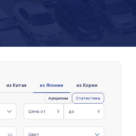
из Китая
из Японии
из Кореи
Аукционы
Статистика
Цена от
до
Цвет