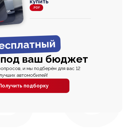
купить
.PDF
agen
 Wagon
N
0
0 000
есплатный
 под ваш бюджет
вопросов, и мы подберём для вас 12
лучших автомобилей!
Получить подборку