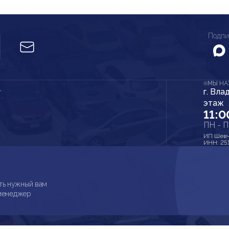
Подпи
МЫ Н
г. Вла
r
этаж
11:0
ПН - 
ИП Шевч
ИНН: 25
ть нужный вам
 менеджер