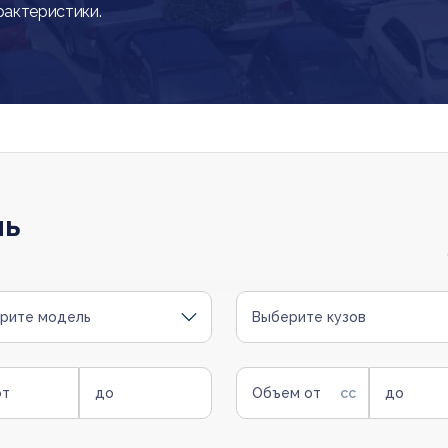
рактеристики.
ль
рите модель
Выберите кузов
от
до
Объем от
до