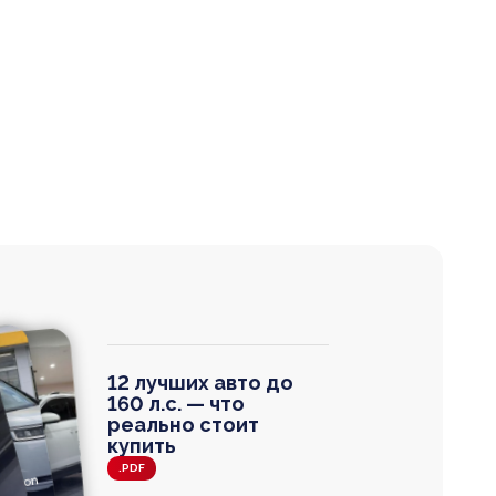
12 лучших авто до
160 л.с. — что
реально стоит
купить
.PDF
agen
 Wagon
N