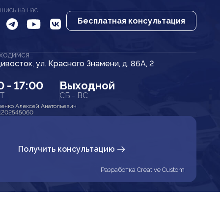
шись на нас
Бесплатная консультация
АХОДИМСЯ
дивосток, ул. Красного Знамени, д. 86А, 2
0 - 17:00
Выходной
ПТ
СБ - ВС
енко Алексей Анатольевич
1202545060
Получить консультацию
Разработка Creative Custom