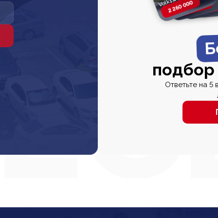
2 260 000
2 820 000
2 820 00
2 67
Б
подбор
Ответьте на 5 