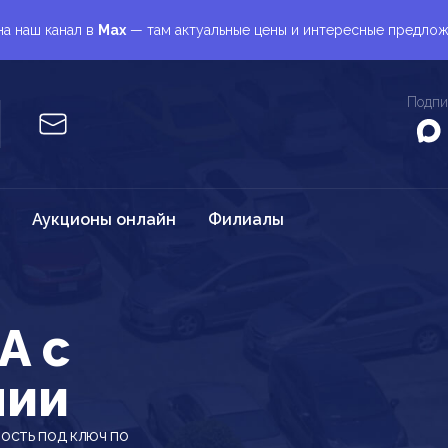
а наш канал в
Max
— там актуальные цены и интересные предло
Подпи
Аукционы онлайн
Филиалы
A c
нии
ость под ключ по