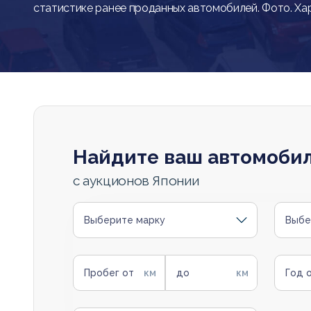
статистике ранее проданных автомобилей. Фото. Ха
Найдите ваш автомоби
с аукционов Японии
Выберите марку
Выбе
Пробег от
до
Год 