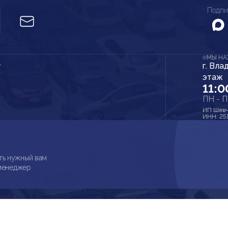
Подпи
МЫ Н
г. Вла
r
этаж
11:0
ПН - 
ИП Шевч
ИНН: 25
ть нужный вам
 менеджер