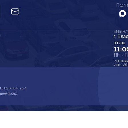
Подпи
МЫ Н
г. Вла
r
этаж
11:0
ПН - 
ИП Шевч
ИНН: 25
ть нужный вам
 менеджер