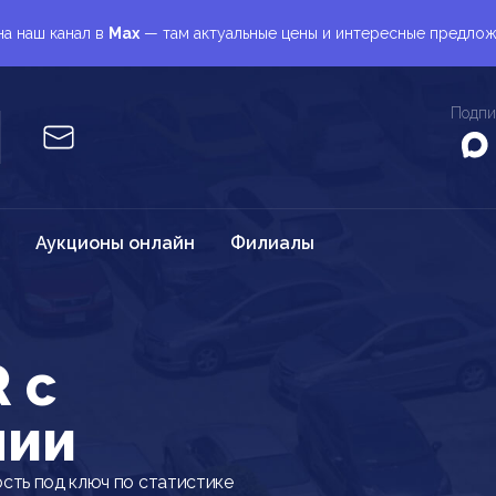
а наш канал в
Max
— там актуальные цены и интересные предло
Подпи
Аукционы онлайн
Филиалы
 c
нии
сть под ключ по статистике