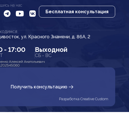
шись на нас
Бесплатная консультация
АХОДИМСЯ
дивосток, ул. Красного Знамени, д. 86А, 2
0 - 17:00
Выходной
ПТ
СБ - ВС
енко Алексей Анатольевич
1202545060
Получить консультацию
Разработка Creative Custom