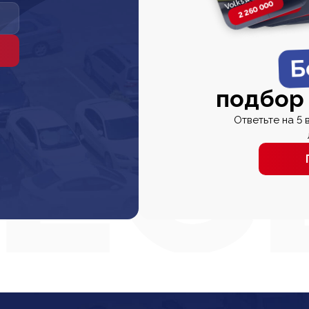
2 260 000
2 820 000
2 820 00
2 67
Б
подбор
Ответьте на 5 