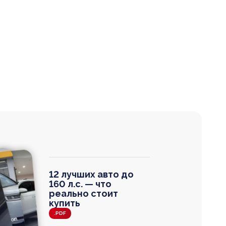
12 лучших авто до
160 л.с. — что
реально стоит
купить
.PDF
agen
 Wagon
N