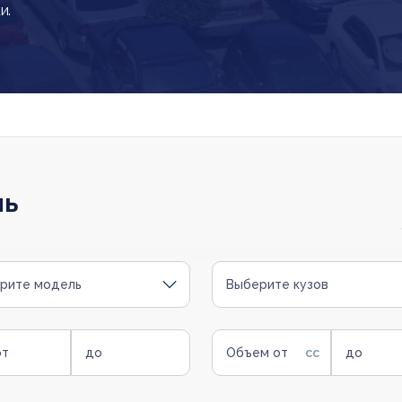
и.
ль
рите модель
Выберите кузов
от
до
Объем от
до