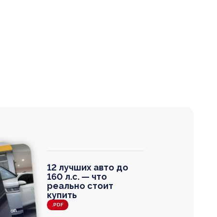
12 лучших авто до
160 л.с. — что
реально стоит
купить
.PDF
agen
 Wagon
N