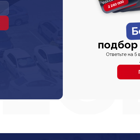
2 260 000
2 820 000
2 820 00
2 67
Б
подбор
Ответьте на 5 