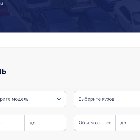
и.
ль
рите модель
Выберите кузов
от
до
Объем от
до