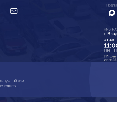
Подпи
МЫ Н
г. Вла
r
этаж
11:0
ПН - 
ИП Шевч
ИНН: 25
ть нужный вам
 менеджер