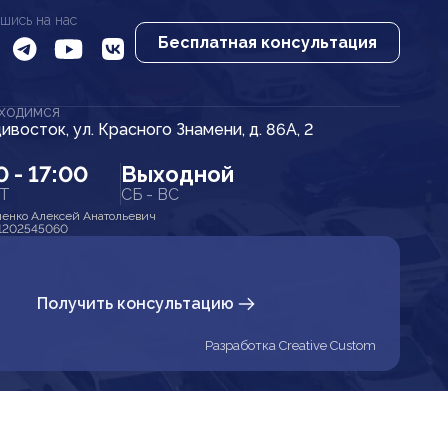
шись на нас
Бесплатная консультация
АХОДИМСЯ
дивосток, ул. Красного Знамени, д. 86А, 2
0 - 17:00
Выходной
ПТ
СБ - ВС
енко Алексей Анатольевич
1202545060
Получить консультацию
Разработка Creative Custom