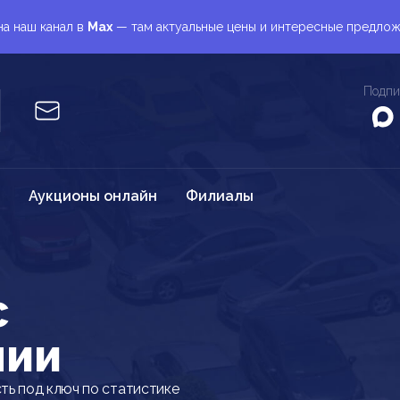
а наш канал в
Max
— там актуальные цены и интересные предло
Подпи
Аукционы онлайн
Филиалы
c
нии
ь под ключ по статистике