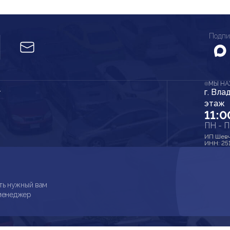
Подпи
МЫ Н
г. Вла
r
этаж
11:0
ПН - 
ИП Шевч
ИНН: 25
ть нужный вам
 менеджер