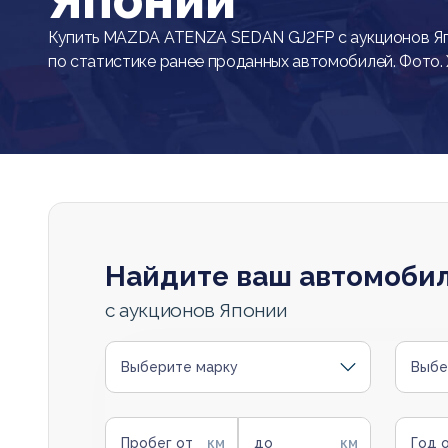
Японии
Купить MAZDA ATENZA SEDAN GJ2FP с аукционов Яп
по статистике ранее проданных автомобилей. Фото.
Найдите ваш автомоби
с аукционов Японии
Выберите марку
Выбе
Пробег от
до
Год 