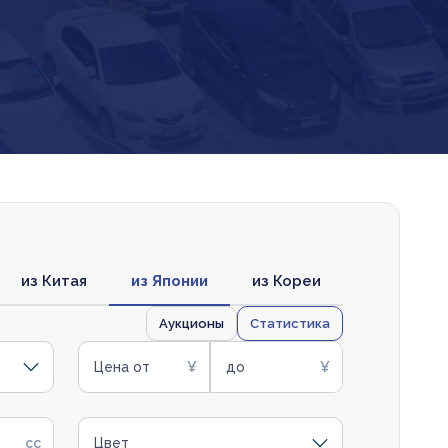
из Китая
из Японии
из Кореи
Аукционы
Статистика
Цена от
до
Цвет