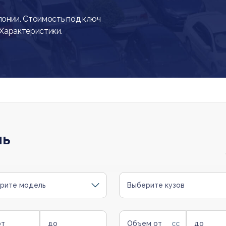
онии. Стоимость под ключ
 Характеристики.
ль
рите модель
Выберите кузов
от
до
Объем от
до