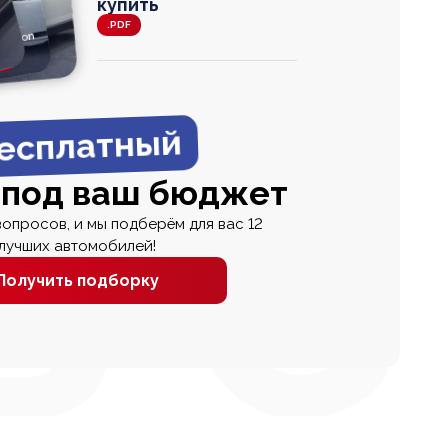
купить
.PDF
agen
 Wagon
N
0
0 000
есплатный
 под ваш бюджет
вопросов, и мы подберём для вас 12
лучших автомобилей!
Получить подборку