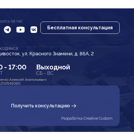
шись на нас
Бесплатная консультация
АХОДИМСЯ
дивосток, ул. Красного Знамени, д. 86А, 2
0 - 17:00
Выходной
ПТ
СБ - ВС
енко Алексей Анатольевич
1202545060
Получить консультацию
Разработка Creative Custom