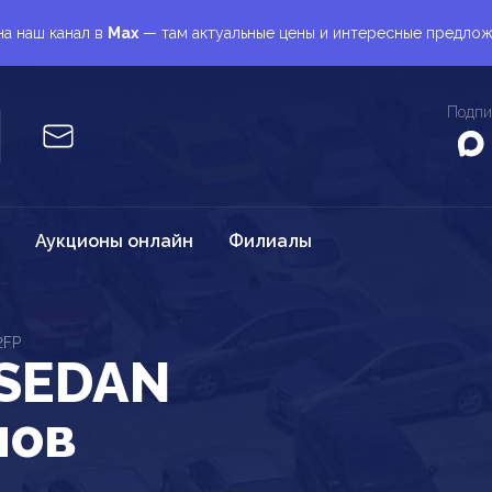
а наш канал в
Max
— там актуальные цены и интересные предло
Подпи
Аукционы онлайн
Филиалы
2FP
 SEDAN
нов