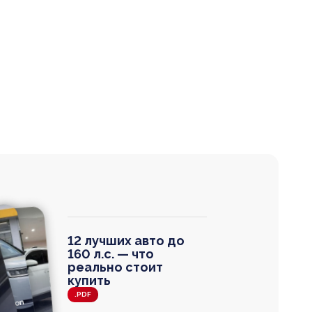
12 лучших авто до
160 л.с. — что
реально стоит
купить
.PDF
agen
 Wagon
N