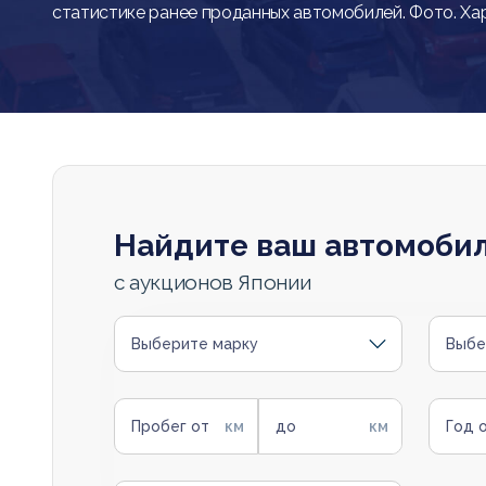
статистике ранее проданных автомобилей. Фото. Ха
Найдите ваш автомоби
с аукционов Японии
Выберите марку
Выбе
Пробег от
до
Год 