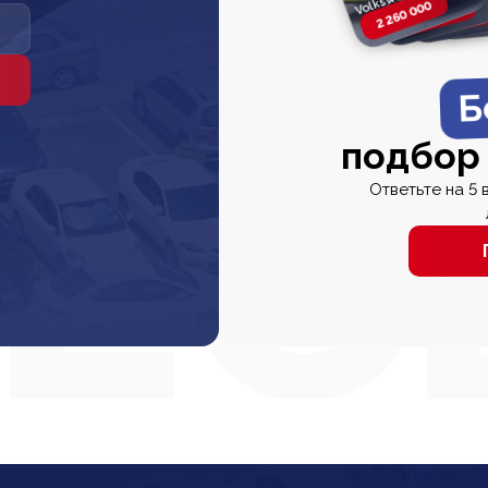
2 260 000
2 820 000
2 820 00
2 67
Б
подбор
Ответьте на 5 