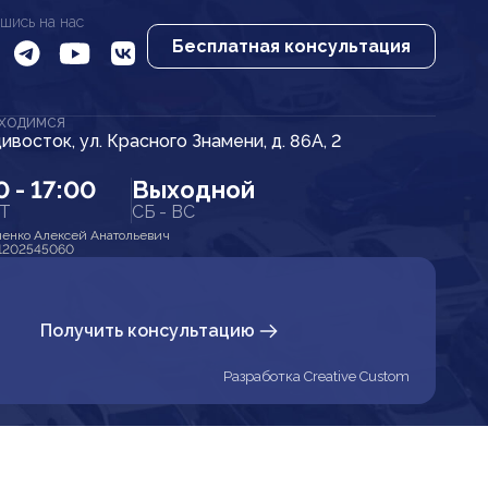
шись на нас
Бесплатная консультация
АХОДИМСЯ
дивосток, ул. Красного Знамени, д. 86А, 2
0 - 17:00
Выходной
ПТ
СБ - ВС
енко Алексей Анатольевич
1202545060
Получить консультацию
Разработка Creative Custom