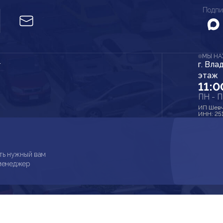
Подпи
МЫ Н
г. Вла
r
этаж
11:0
ПН - 
ИП Шевч
ИНН: 25
ть нужный вам
 менеджер