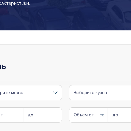
рактеристики.
ль
рите модель
Выберите кузов
от
до
Объем от
до