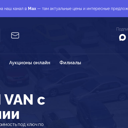
а наш канал в
Max
— там актуальные цены и интересные предло
Подпи
Аукционы онлайн
Филиалы
 VAN c
нии
оимость под ключ по