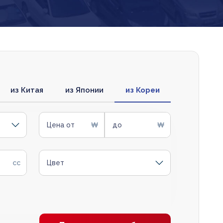
из Китая
из Японии
из Кореи
Цена от
до
Цвет