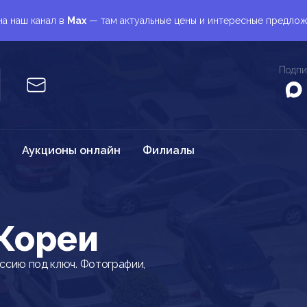
а наш канал в
Max
— там актуальные цены и интересные предло
Подпи
Аукционы онлайн
Филиалы
 Кореи
ссию под ключ. Фотографии,