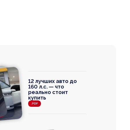
12 лучших авто до
160 л.с. — что
реально стоит
купить
.PDF
agen
 Wagon
N
0
0 000