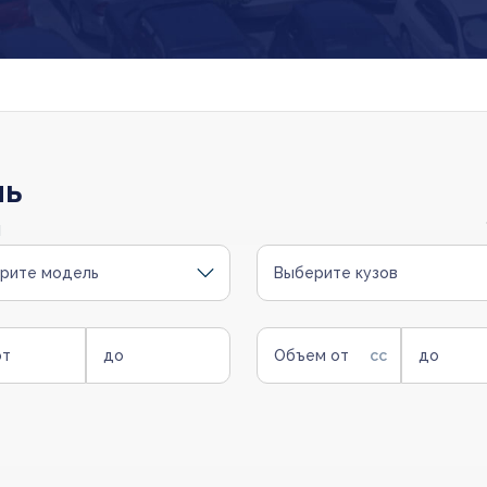
ль
и
рите модель
Выберите кузов
от
до
Объем от
до