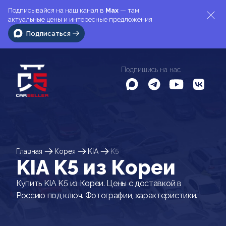
Подписывайся на наш канал в
Max
— там
актуальные цены и интересные предложения
Подписаться
Подпишись на нас
Главная
Корея
KIA
K5
KIA K5 из Кореи
Купить KIA K5 из Кореи. Цены с доставкой в
Россию под ключ. Фотографии, характеристики.