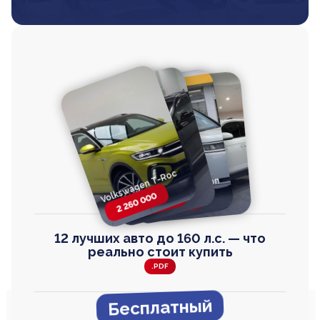
Volkswagen T-Roc
Volkswagen
Honda Step Wagon
Toyota Harrier
TAYRON
2 260 000
2 820 000
2 820 000
2 670 000
12 лучших авто до 160 л.с. — что
реально стоит купить
.PDF
Бесплатный