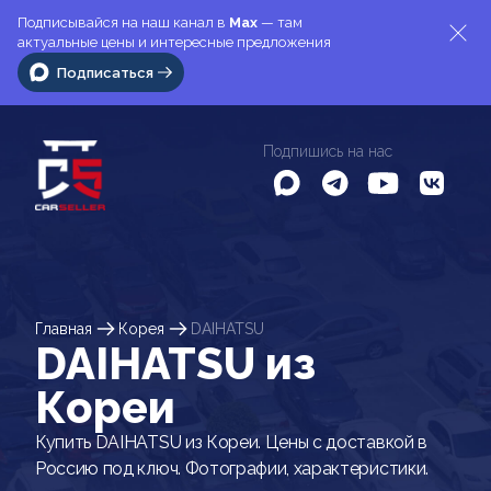
Подписывайся на наш канал в
Max
— там
актуальные цены и интересные предложения
Подписаться
Подпишись на нас
Главная
Корея
DAIHATSU
DAIHATSU из
Кореи
Купить DAIHATSU из Кореи. Цены с доставкой в
Россию под ключ. Фотографии, характеристики.