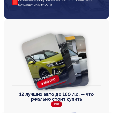
конфиденциальности
Volkswagen T-Roc
Volkswagen
Honda Step Wagon
Toyota Harrier
TAYRON
2 260 000
2 820 000
2 820 000
2 670 000
12 лучших авто до 160 л.с. — что
реально стоит купить
.PDF