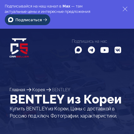
Подписывайся на наш канал в
Max
— там
актуальные цены и интересные предложения
Подписаться
Подпишись на нас
Главная
Корея
BENTLEY
BENTLEY из Кореи
Купить BENTLEY из Кореи. Цены с доставкой в
Россию под ключ. Фотографии, характеристики.