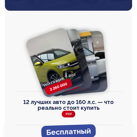
Volkswagen T-Roc
Volkswagen
Honda Step Wagon
Toyota Harrier
TAYRON
2 260 000
2 820 000
2 820 000
2 670 000
12 лучших авто до 160 л.с. — что
реально стоит купить
.PDF
Бесплатный