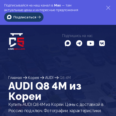
Подписывайся на наш канал в
Max
— там
актуальные цены и интересные предложения
Подписаться
Подпишись на нас
Главная
Корея
AUDI
Q8 4M
AUDI Q8 4M из
Кореи
Купить AUDI Q8 4M из Кореи. Цены с доставкой в
Россию под ключ. Фотографии, характеристики.