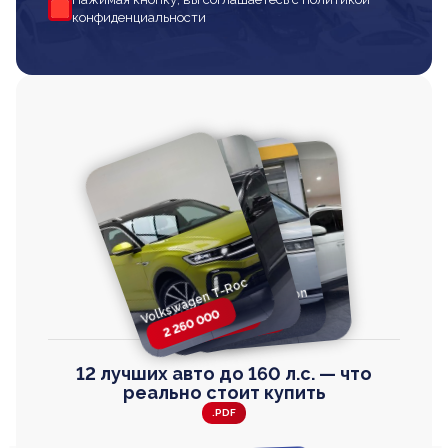
конфиденциальности
Volkswagen T-Roc
Volkswagen
Honda Step Wagon
Toyota Harrier
TAYRON
2 260 000
2 820 000
2 820 000
2 670 000
12 лучших авто до 160 л.с. — что
реально стоит купить
.PDF