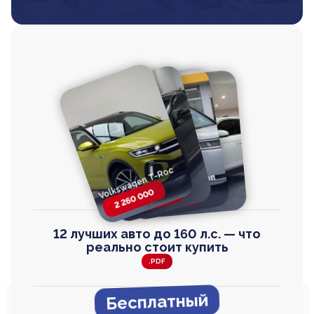
Volkswagen T-Roc
Volkswagen
Honda Step Wagon
Toyota Harrier
TAYRON
2 260 000
2 820 000
2 820 000
2 670 000
12 лучших авто до 160 л.с. — что
реально стоит купить
.PDF
Бесплатный