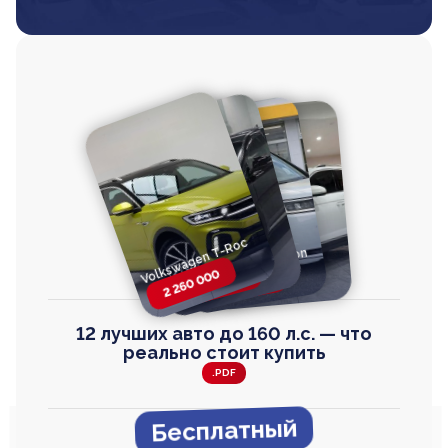
Volkswagen T-Roc
Volkswagen
Honda Step Wagon
Toyota Harrier
TAYRON
2 260 000
2 820 000
2 820 000
2 670 000
12 лучших авто до 160 л.с. — что
реально стоит купить
.PDF
Бесплатный