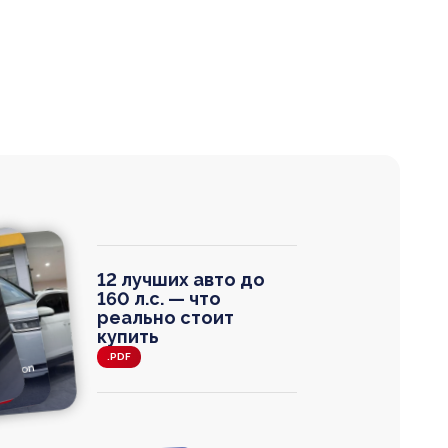
12 лучших авто до
160 л.с. — что
реально стоит
купить
.PDF
agen
 Wagon
N
0
0 000