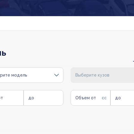
ль
рите модель
Выберите кузов
от
до
Объем от
до