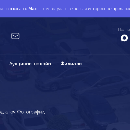
а наш канал в
Max
— там актуальные цены и интересные предло
Подпи
Аукционы онлайн
Филиалы
од ключ. Фотографии,