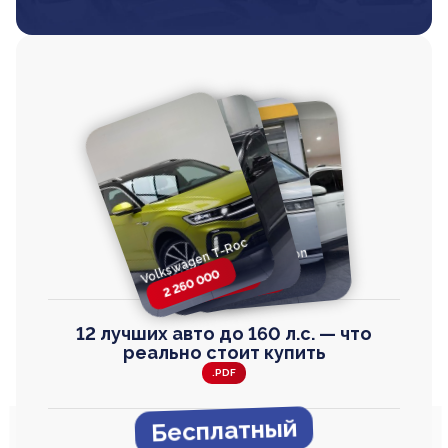
Volkswagen T-Roc
Volkswagen
Honda Step Wagon
Toyota Harrier
TAYRON
2 260 000
2 820 000
2 820 000
2 670 000
12 лучших авто до 160 л.с. — что
реально стоит купить
.PDF
Бесплатный