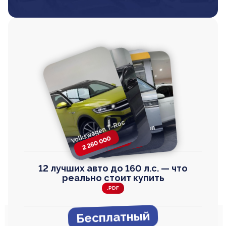
Volkswagen T-Roc
Volkswagen
Honda Step Wagon
Toyota Harrier
TAYRON
2 260 000
2 820 000
2 820 000
2 670 000
12 лучших авто до 160 л.с. — что
реально стоит купить
.PDF
Бесплатный