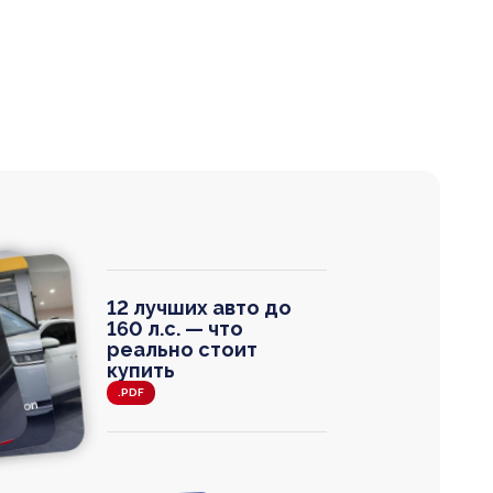
12 лучших авто до
160 л.с. — что
реально стоит
купить
.PDF
agen
 Wagon
N
0
0 000