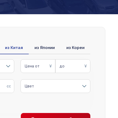
из Китая
из Японии
из Кореи
Цена от
до
Цвет