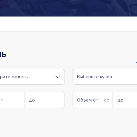
ль
рите модель
Выберите кузов
от
до
Объем от
до