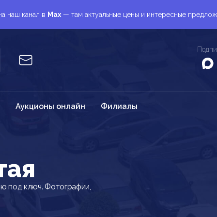
а наш канал в
Max
— там актуальные цены и интересные предло
Подпи
Аукционы онлайн
Филиалы
тая
ию под ключ. Фотографии,