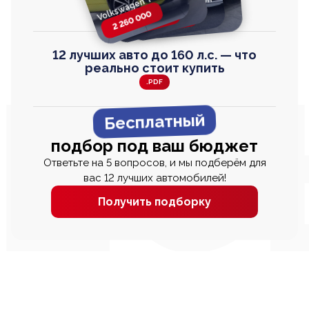
Volkswagen T-Roc
Honda Step Wagon
Toyota Harrier
TAYRON
2 260 000
2 820 000
2 820 000
2 670 000
12 лучших авто до 160 л.с. — что
реально стоит купить
.PDF
Бесплатный
подбор под ваш бюджет
Ответьте на 5 вопросов, и мы подберём для
вас 12 лучших автомобилей!
Получить подборку