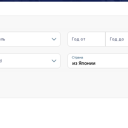
ль
Год от
Год до
Страна
d