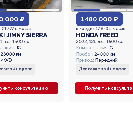
80 000 ₽
1 480 000 ₽
 21 577 в месяц
в кредит 17 643 в месяц
I JIMNY SIERRA
HONDA FREED
1 л.с., 1500 cc
2022, 129 л.с., 1500 cc
тация:
JC
Комплектация:
G
28000 км
Пробег:
24000 км
4WD
Привод:
Передний
им за 4 недели
Доставим за 4 недели
учить консультацию
Получить консульт