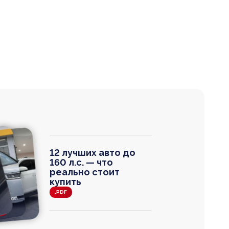
12 лучших авто до
160 л.с. — что
реально стоит
купить
.PDF
agen
 Wagon
N
0
0 000