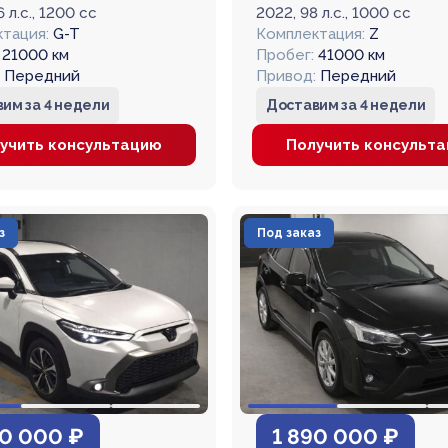
6 л.с., 1200 cc
2022, 98 л.с., 1000 cc
тация:
G-T
Комплектация:
Z
21000 км
Пробег:
41000 км
Передний
Привод:
Передний
им за 4 недели
Доставим за 4 недели
учить консультацию
Получить консульт
з
Под заказ
50 000 ₽
1 890 000 ₽