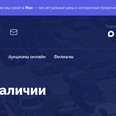
а наш канал в
Max
— там актуальные цены и интересные предло
Подпи
Аукционы онлайн
Филиалы
наличии