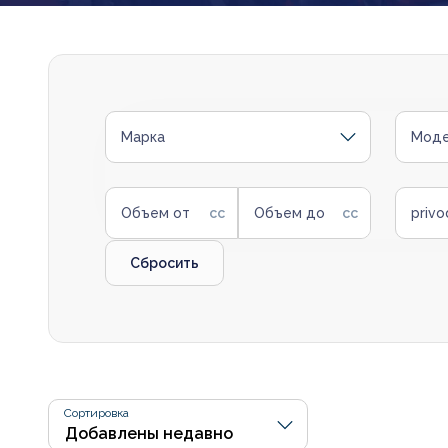
Марка
Моде
Объем от
Объем до
privo
Сбросить
Сортировка