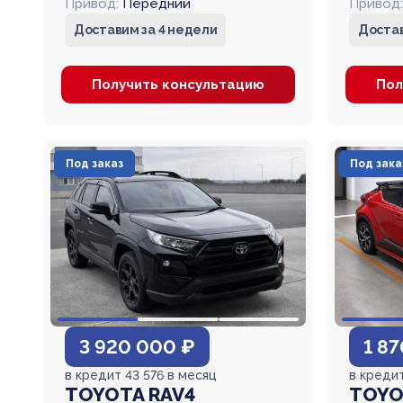
Привод:
Передний
Привод:
Доставим за 4 недели
Достав
Получить консультацию
Пол
Под заказ
Под зака
3 920 000 ₽
1 8
в кредит 43 576 в месяц
в кредит
TOYOTA RAV4
TOYO