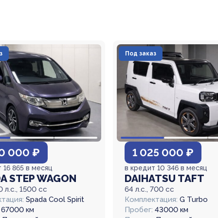
з
Под заказ
20 000 ₽
1 025 000 ₽
 16 865 в месяц
в кредит 10 346 в месяц
A STEP WAGON
DAIHATSU TAFT
0 л.с., 1500 cc
64 л.с., 700 cc
тация:
Spada Cool Spirit
Комплектация:
G Turbo
67000 км
Пробег:
43000 км