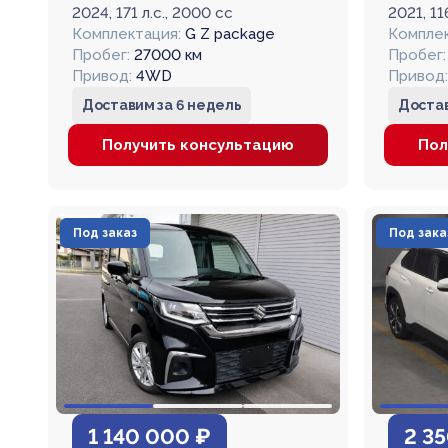
2024, 171 л.с., 2000 cc
2021, 11
Комплектация:
G Z package
Комплек
Пробег:
27000 км
Пробег:
Привод:
4WD
Привод:
Доставим за 6 недель
Достав
Получить консультацию
Пол
Под заказ
Под зака
1 140 000 ₽
2 3