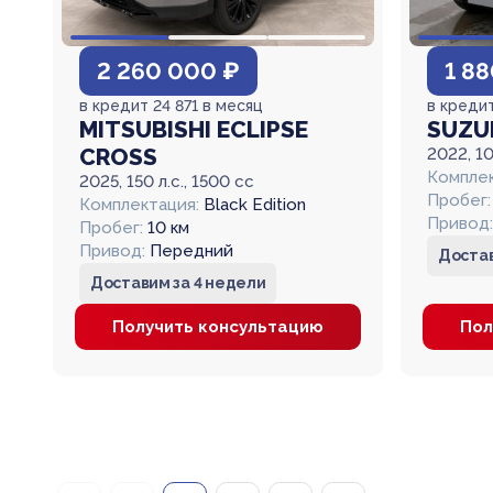
2 260 000 ₽
1 8
в кредит 24 871 в месяц
в кредит
MITSUBISHI ECLIPSE
SUZUK
CROSS
2022, 10
Комплек
2025, 150 л.с., 1500 cc
Пробег:
Комплектация:
Black Edition
Привод:
Пробег:
10 км
Привод:
Передний
Достав
Доставим за 4 недели
Получить консультацию
Пол