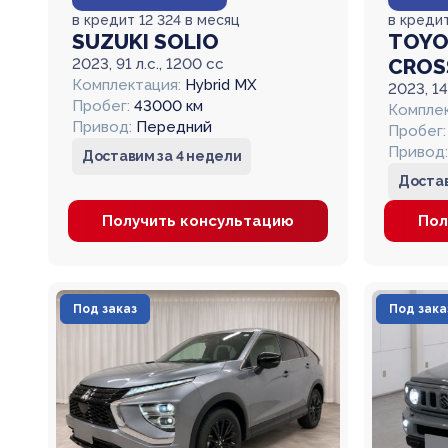
в кредит 12 324 в месяц
в кредит
SUZUKI SOLIO
TOYO
CROS
2023, 91 л.с., 1200 cc
Комплектация:
Hybrid MX
2023, 14
Пробег:
43000 км
Комплек
Привод:
Передний
Пробег:
Привод:
Доставим за 4 недели
Достав
Получить консультацию
Пол
Под заказ
Под зака