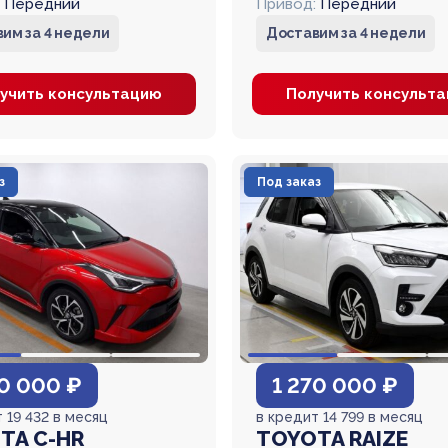
Передний
Привод:
Передний
им за 4 недели
Доставим за 4 недели
учить консультацию
Получить консульт
з
Под заказ
70 000 ₽
1 270 000 ₽
 19 432 в месяц
в кредит 14 799 в месяц
TA C-HR
TOYOTA RAIZE