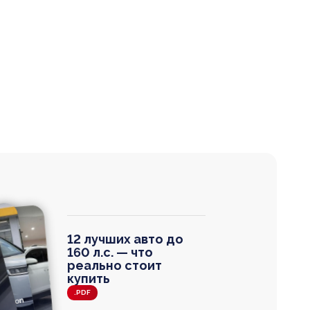
12 лучших авто до
160 л.с. — что
реально стоит
купить
.PDF
agen
 Wagon
N