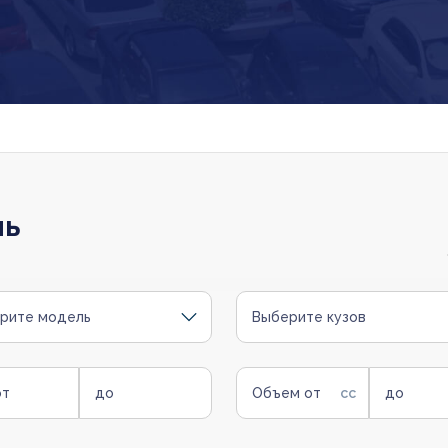
ль
рите модель
Выберите кузов
от
до
Объем от
до