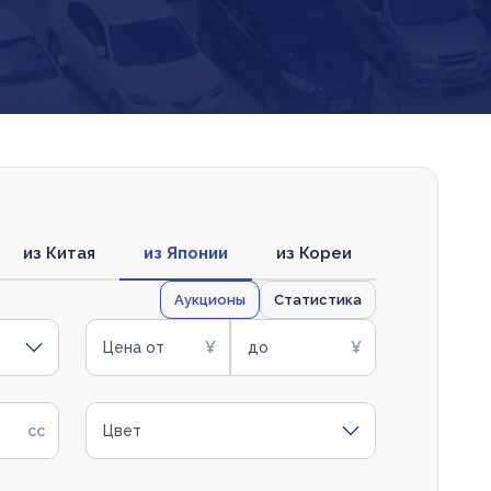
из Китая
из Японии
из Кореи
Аукционы
Статистика
Цена от
до
Цвет