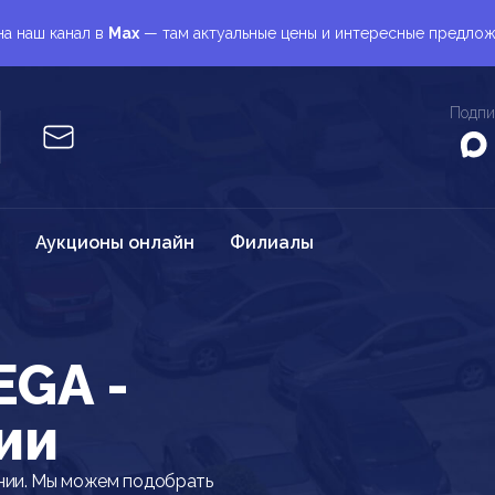
а наш канал в
Max
— там актуальные цены и интересные предло
Подпи
Аукционы онлайн
Филиалы
EGA -
ии
нии. Мы можем подобрать