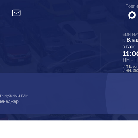
Подпи
МЫ Н
г. Вла
r
этаж
11:0
ПН - 
ИП Шевч
ИНН: 25
ть нужный вам
 менеджер