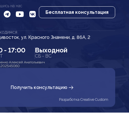
шись на нас
Бесплатная консультация
АХОДИМСЯ
дивосток, ул. Красного Знамени, д. 86А, 2
0 - 17:00
Выходной
ПТ
СБ - ВС
енко Алексей Анатольевич
1202545060
Получить консультацию
Разработка Creative Custom