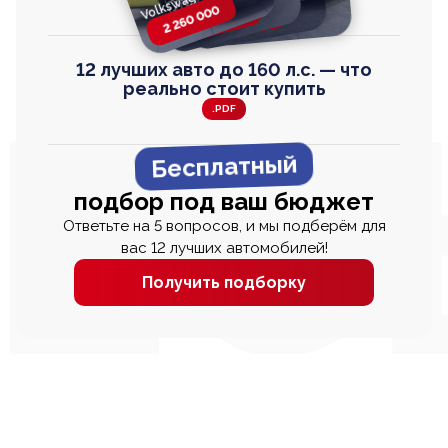
Toyota Harrier
TAYRON
2 260 000
2 820 000
2 820 000
2 670 000
12 лучших авто до 160 л.с. — что
реально стоит купить
.PDF
Бесплатный
подбор под ваш бюджет
Ответьте на 5 вопросов, и мы подберём для
вас 12 лучших автомобилей!
Получить подборку