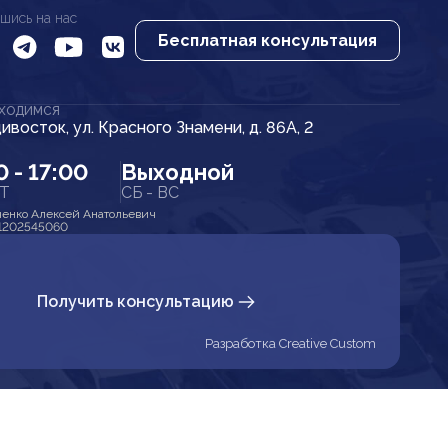
шись на нас
Бесплатная консультация
АХОДИМСЯ
дивосток, ул. Красного Знамени, д. 86А, 2
0 - 17:00
Выходной
ПТ
СБ - ВС
енко Алексей Анатольевич
1202545060
Получить консультацию
Разработка Creative Custom