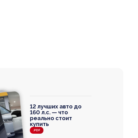
12 лучших авто до
160 л.с. — что
реально стоит
купить
.PDF
agen
 Wagon
N