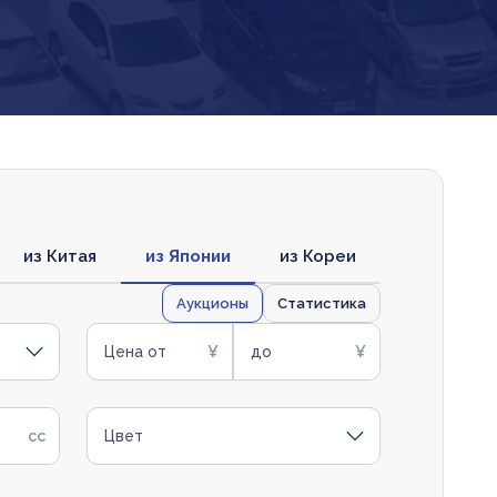
из Китая
из Японии
из Кореи
Аукционы
Статистика
Цена от
до
Цвет