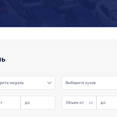
ль
рите модель
Выберите кузов
от
до
Объем от
до