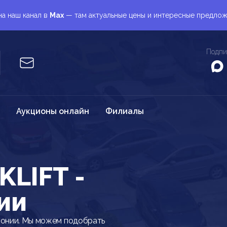
а наш канал в
Max
— там актуальные цены и интересные предло
Подпи
Аукционы онлайн
Филиалы
KLIFT -
ии
понии. Мы можем подобрать