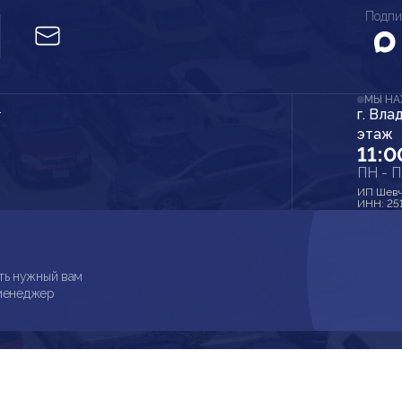
Подпи
МЫ Н
г. Вла
r
этаж
11:0
ПН - 
ИП Шевч
ИНН: 25
ть нужный вам
 менеджер