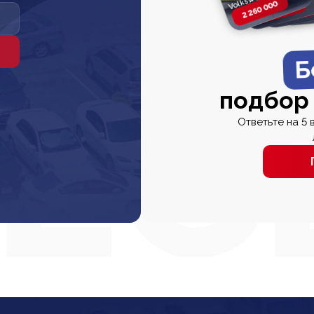
2 260 000
2 820 000
2 820 00
2 67
Б
подбор
Ответьте на 5 