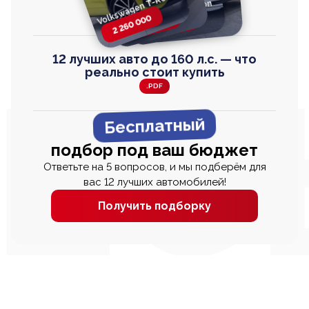
Volkswagen T-Roc
Volkswagen
Honda Step Wagon
Toyota Harrier
TAYRON
2 260 000
2 820 000
2 820 000
2 670 000
12 лучших авто до 160 л.с. — что
реально стоит купить
.PDF
Бесплатный
подбор под ваш бюджет
Ответьте на 5 вопросов, и мы подберём для
вас 12 лучших автомобилей!
Получить подборку