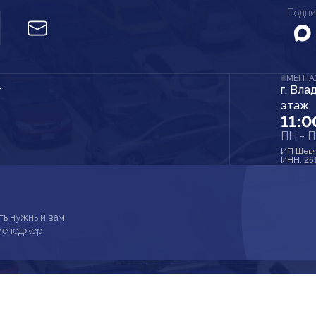
Подпи
МЫ Н
г. Вла
r
этаж
11:0
ПН - 
ИП Шевч
ИНН: 25
ть нужный вам
 менеджер