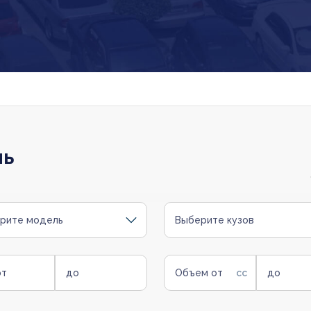
ль
рите модель
Выберите кузов
от
до
Объем от
до