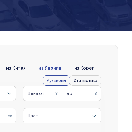
из Китая
из Японии
из Кореи
Аукционы
Статистика
Цена от
до
Цвет