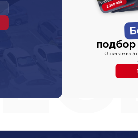
2 260 000
2 820 000
2 820 00
2 67
Б
подбор
Ответьте на 5 