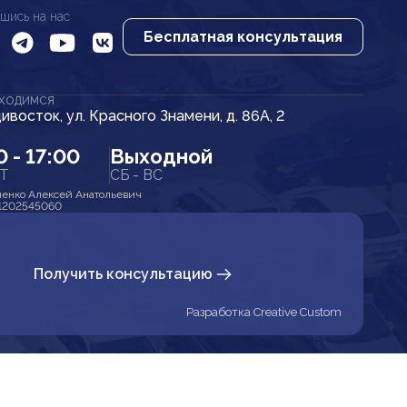
шись на нас
Бесплатная консультация
АХОДИМСЯ
дивосток, ул. Красного Знамени, д. 86А, 2
0 - 17:00
Выходной
ПТ
СБ - ВС
енко Алексей Анатольевич
1202545060
Получить консультацию
Разработка Creative Custom