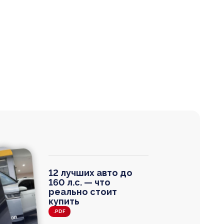
12 лучших авто до
160 л.с. — что
реально стоит
купить
.PDF
agen
 Wagon
N