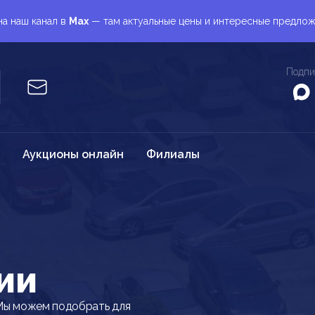
а наш канал в
Max
— там актуальные цены и интересные предло
Подпи
Аукционы онлайн
Филиалы
ии
Мы можем подобрать для