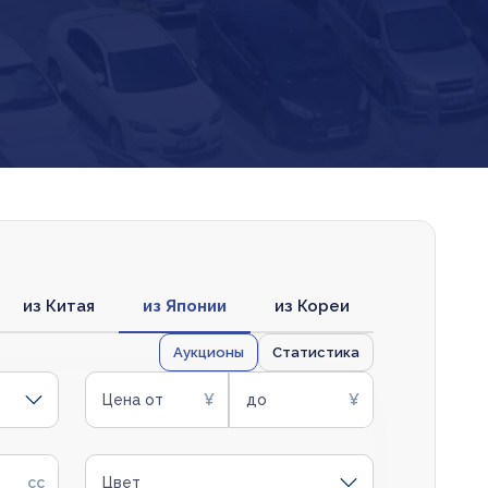
из Китая
из Японии
из Кореи
Аукционы
Статистика
Цена от
до
Цвет