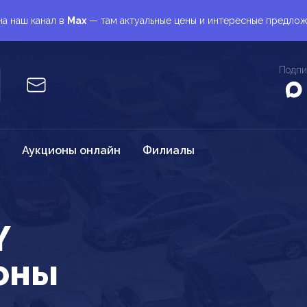
а наш канал в
Max
— там актуальные цены и интересные предло
Подпи
Аукционы онлайн
Филиалы
Y
оны