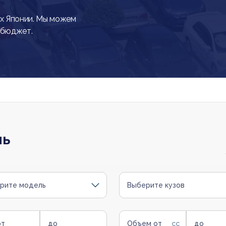
х Японии. Мы можем
 бюджет.
ль
рите модель
Выберите кузов
от
до
Объем от
до