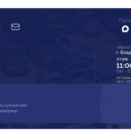
Подпи
МЫ Н
г. Вла
r
этаж
11:0
ПН - 
ИП Шевч
ИНН: 25
ть нужный вам
 менеджер