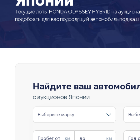
Японии
Текущие лоты HONDA ODYSSEY HYBRID на аукциона
подобрать для вас подходящий автомобиль под ваш
Найдите ваш автомоби
с аукционов Японии
Выберите марку
Выбе
Пробег от
до
Год 