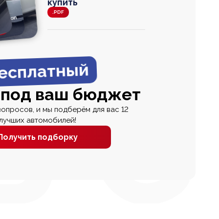
купить
.PDF
agen
 Wagon
N
0
0 000
есплатный
 под ваш бюджет
вопросов, и мы подберём для вас 12
лучших автомобилей!
Получить подборку