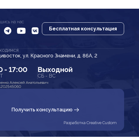
шись на нас
Бесплатная консультация
АХОДИМСЯ
дивосток, ул. Красного Знамени, д. 86А, 2
0 - 17:00
Выходной
ПТ
СБ - ВС
енко Алексей Анатольевич
1202545060
Получить консультацию
Разработка Creative Custom