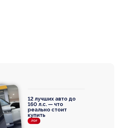
12 лучших авто до
160 л.с. — что
реально стоит
купить
.PDF
agen
 Wagon
N