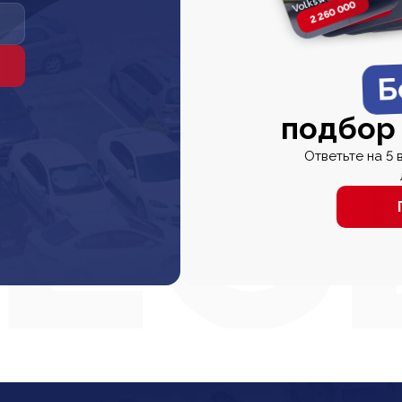
2 260 000
2 820 000
2 820 00
2 67
Б
подбор
Ответьте на 5 