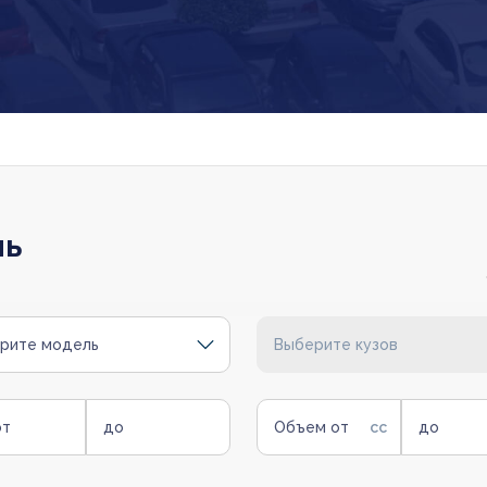
ль
рите модель
Выберите кузов
от
до
Объем от
до