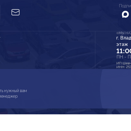
Подпи
МЫ Н
г. Вла
r
этаж
11:0
ПН - 
ИП Шевч
ИНН: 25
ть нужный вам
 менеджер