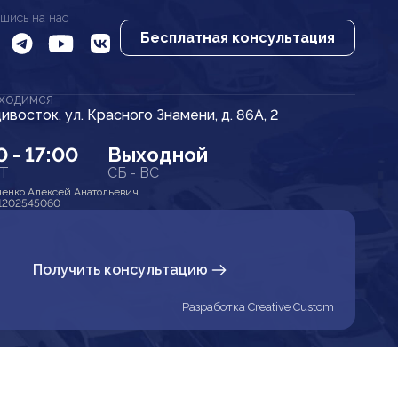
шись на нас
Бесплатная консультация
АХОДИМСЯ
дивосток, ул. Красного Знамени, д. 86А, 2
0 - 17:00
Выходной
ПТ
СБ - ВС
енко Алексей Анатольевич
1202545060
Получить консультацию
Разработка Creative Custom