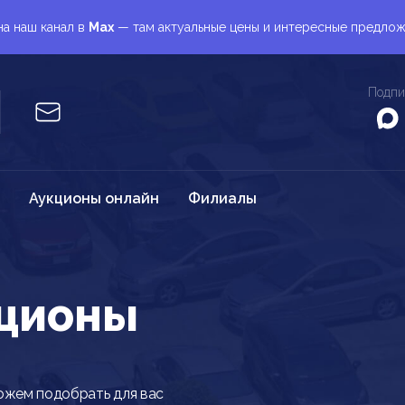
а наш канал в
Max
— там актуальные цены и интересные предло
Подпи
Аукционы онлайн
Филиалы
кционы
ожем подобрать для вас