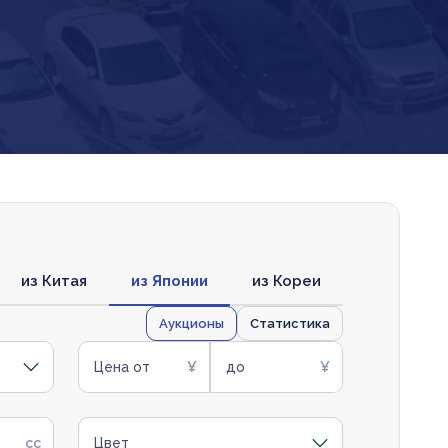
из Китая
из Японии
из Кореи
Аукционы
Статистика
Цена от
до
Цвет