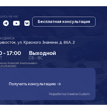
шись на нас
Бесплатная консультация
АХОДИМСЯ
дивосток, ул. Красного Знамени, д. 86А, 2
0 - 17:00
Выходной
ПТ
СБ - ВС
енко Алексей Анатольевич
1202545060
Получить консультацию
Разработка Creative Custom