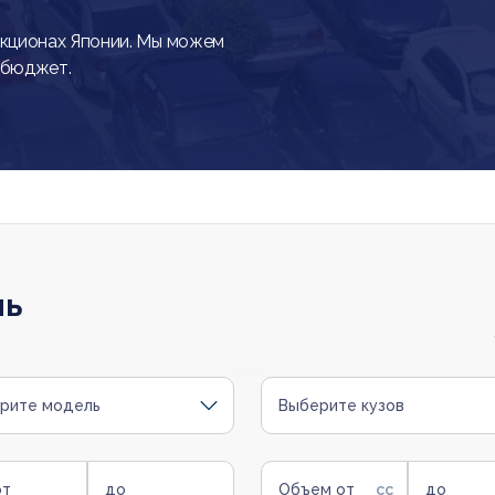
кционах Японии. Мы можем
 бюджет.
ль
рите модель
Выберите кузов
от
до
Объем от
до