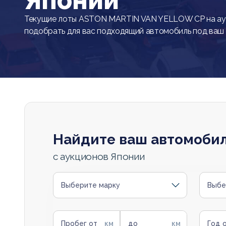
Японии
Текущие лоты ASTON MARTIN VAN YELLOW CP на ау
подобрать для вас подходящий автомобиль под ваш
Найдите ваш автомоби
с аукционов Японии
Выберите марку
Выбе
Пробег от
до
Год 