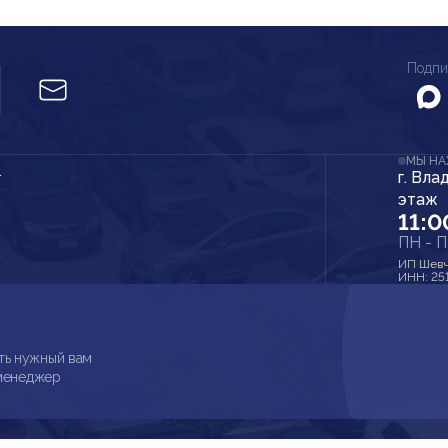
Подпи
МЫ Н
г. Вла
r
этаж
11:0
ПН - 
ИП Шевч
ИНН: 25
ть нужный вам
 менеджер