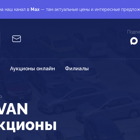
а наш канал в
Max
— там актуальные цены и интересные предло
Подпи
Аукционы онлайн
Филиалы
P
VAN
укционы