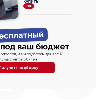
купить
.PDF
agen
 Wagon
N
0
0 000
есплатный
 под ваш бюджет
вопросов, и мы подберём для вас 12
лучших автомобилей!
Получить подборку