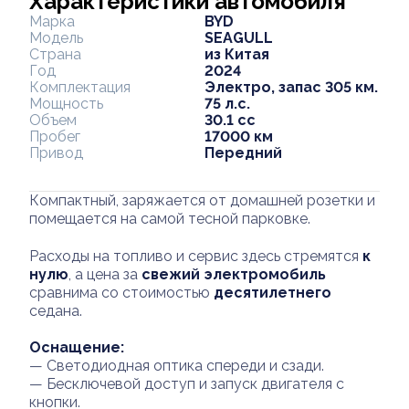
Характеристики автомобиля
Марка
BYD
Модель
SEAGULL
Страна
из Китая
Год
2024
Комплектация
Электро, запас 305 км.
Мощность
75 л.с.
Объем
30.1 cc
Пробег
17000 км
Привод
Передний
Компактный, заряжается от домашней розетки и
помещается на самой тесной парковке.
Расходы на топливо и сервис здесь стремятся
к
нулю
, а цена за
свежий
электромобиль
сравнима со стоимостью
десятилетнего
седана.
Оснащение:
— Светодиодная оптика спереди и сзади.
— Бесключевой доступ и запуск двигателя с
кнопки.