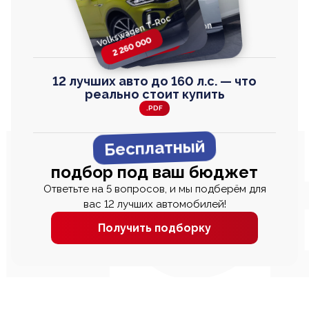
Volkswagen T-Roc
Volkswagen
Honda Step Wagon
Toyota Harrier
TAYRON
2 260 000
2 820 000
2 820 000
2 670 000
12 лучших авто до 160 л.с. — что
реально стоит купить
.PDF
Бесплатный
подбор под ваш бюджет
Ответьте на 5 вопросов, и мы подберём для
вас 12 лучших автомобилей!
Получить подборку