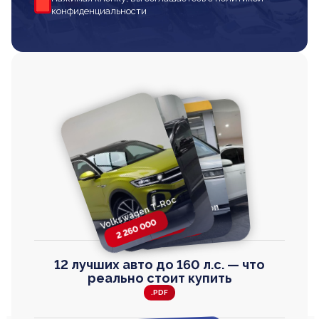
конфиденциальности
Volkswagen T-Roc
Volkswagen
Honda Step Wagon
Toyota Harrier
TAYRON
2 260 000
2 820 000
2 820 000
2 670 000
12 лучших авто до 160 л.с. — что
реально стоит купить
.PDF