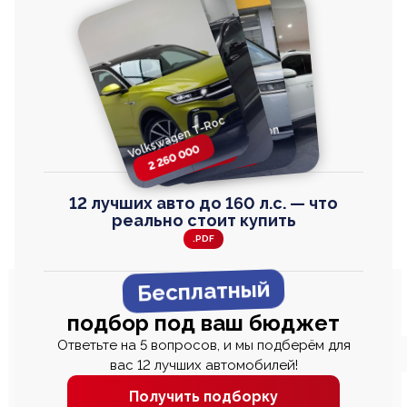
Volkswagen T-Roc
Volkswagen
Honda Step Wagon
Toyota Harrier
TAYRON
2 260 000
2 820 000
2 820 000
2 670 000
12 лучших авто до 160 л.с. — что
реально стоит купить
.PDF
Бесплатный
подбор под ваш бюджет
Ответьте на 5 вопросов, и мы подберём для
вас 12 лучших автомобилей!
Получить подборку