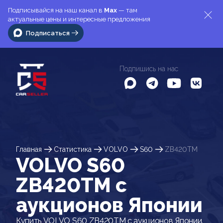
Подписывайся на наш канал в
Max
— там
актуальные цены и интересные предложения
Подписаться
Подпишись на нас
Главная
Статистика
VOLVO
S60
ZB420TM
VOLVO S60
ZB420TM c
аукционов Японии
Купить VOLVO S60 ZB420TM с аукционов Японии.