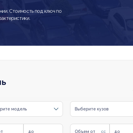
ии. Стоимость под ключ по
рактеристики.
ль
рите модель
Выберите кузов
от
до
Объем от
до