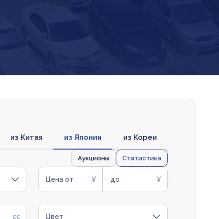
из Китая
из Японии
из Кореи
Аукционы
Статистика
Цена от
до
Цвет