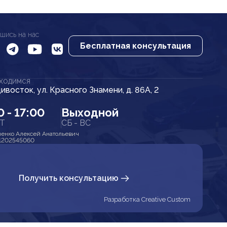
шись на нас
Бесплатная консультация
АХОДИМСЯ
дивосток, ул. Красного Знамени, д. 86А, 2
0 - 17:00
Выходной
ПТ
СБ - ВС
енко Алексей Анатольевич
1202545060
Получить консультацию
Разработка Creative Custom