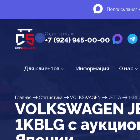
Подписывайся н
Отдел продаж
+7 (924) 945-00-00
Для клиентов
Информация
О нас
Главная
Статистика
VOLKSWAGEN
JETTA
1KBL
VOLKSWAGEN J
1KBLG c аукцио