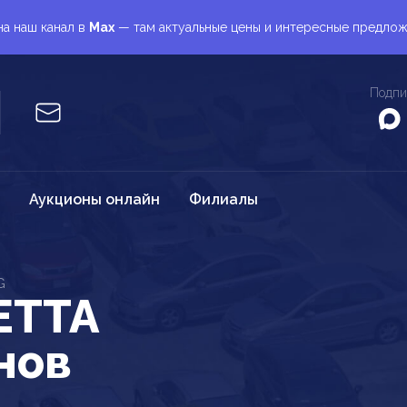
а наш канал в
Max
— там актуальные цены и интересные предло
Подпи
Аукционы онлайн
Филиалы
G
ETTA
нов