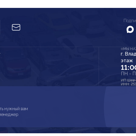
Подпи
МЫ Н
г. Вла
r
этаж
11:0
ПН - 
ИП Шевч
ИНН: 25
ть нужный вам
 менеджер