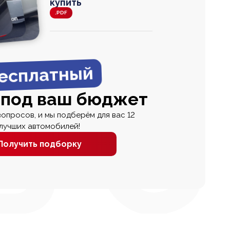
купить
.PDF
agen
 Wagon
N
0
0 000
есплатный
 под ваш бюджет
вопросов, и мы подберём для вас 12
лучших автомобилей!
Получить подборку