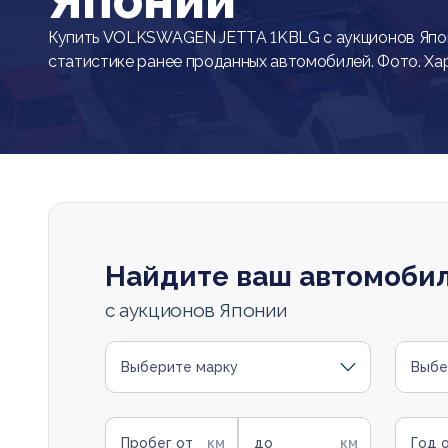
Японии
Купить VOLKSWAGEN JETTA 1KBLG с аукционов Япон
статистике ранее проданных автомобилей. Фото. Ха
Найдите ваш автомоби
с аукционов Японии
Выберите марку
Выбе
Пробег от
до
Год 