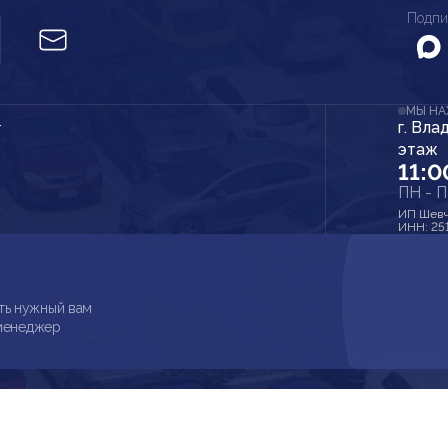
Подпи
МЫ Н
г. Вла
r
этаж
11:0
ПН - 
ИП Шевч
ИНН: 25
ть нужный вам
 менеджер