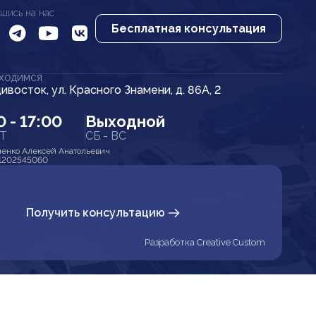
шись на нас
Бесплатная консультация
АХОДИМСЯ
дивосток, ул. Красного Знамени, д. 86А, 2
0 - 17:00
Выходной
ПТ
СБ - ВС
енко Алексей Анатольевич
1202545060
Получить консультацию
Разработка Creative Custom