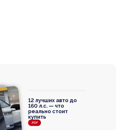
12 лучших авто до
160 л.с. — что
реально стоит
купить
.PDF
agen
 Wagon
N