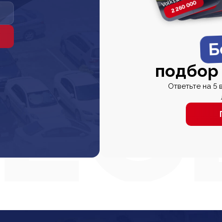
2 260 000
2 820 000
2 820 00
2 67
Б
подбор
Ответьте на 5 