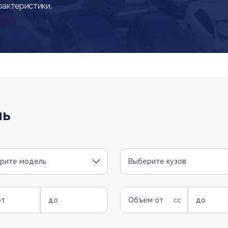
рактеристики.
ль
рите модель
Выберите кузов
от
до
Объем от
до