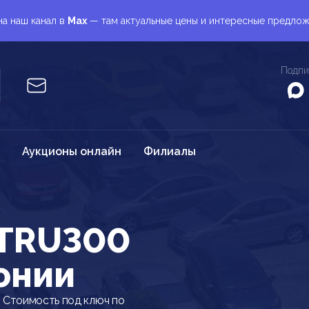
а наш канал в
Max
— там актуальные цены и интересные предло
Подпи
Аукционы онлайн
Филиалы
 TRU300
онии
 Стоимость под ключ по