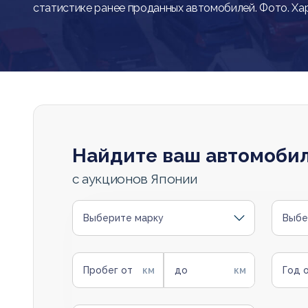
статистике ранее проданных автомобилей. Фото. Ха
Найдите ваш автомоби
с аукционов Японии
Выберите марку
Выбе
Пробег от
до
Год 