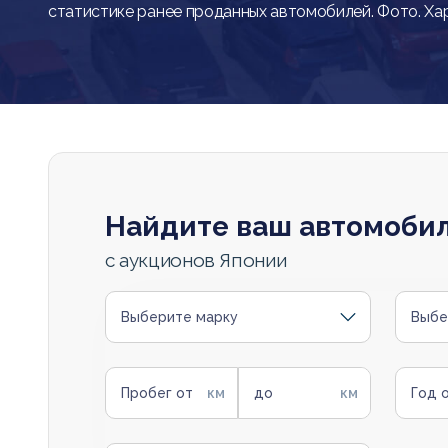
статистике ранее проданных автомобилей. Фото. Ха
Найдите ваш автомоби
с аукционов Японии
Выберите марку
Выбе
Пробег от
до
Год 