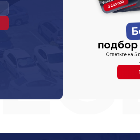
2 260 000
2 820 000
2 820 00
2 67
Б
подбор
Ответьте на 5 