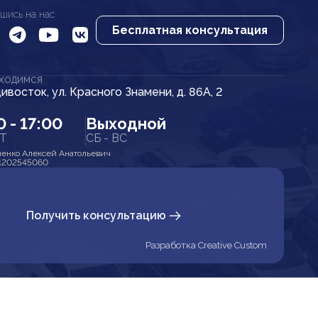
шись на нас
Бесплатная консультация
АХОДИМСЯ
дивосток, ул. Красного Знамени, д. 86А, 2
0 - 17:00
Выходной
ПТ
СБ - ВС
енко Алексей Анатольевич
1202545060
Получить консультацию
Разработка Creative Custom