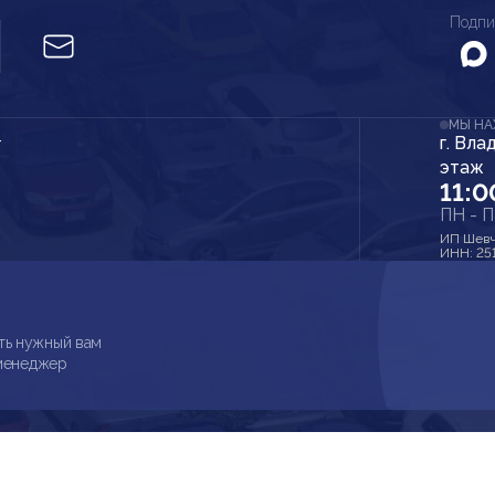
Подпи
МЫ Н
г. Вла
r
этаж
11:0
ПН - 
ИП Шевч
ИНН: 25
ть нужный вам
 менеджер