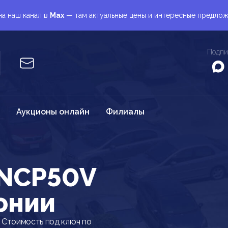
а наш канал в
Max
— там актуальные цены и интересные предло
Подпи
Аукционы онлайн
Филиалы
 NCP50V
онии
 Стоимость под ключ по