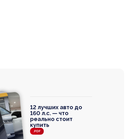
12 лучших авто до
160 л.с. — что
реально стоит
купить
.PDF
agen
 Wagon
N