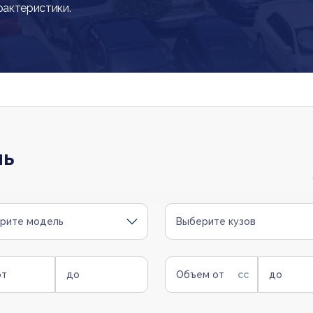
рактеристики.
ль
рите модель
Выберите кузов
от
до
Объем от
до