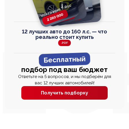
Volkswagen T-Roc
Volkswagen
Honda Step Wagon
Toyota Harrier
TAYRON
2 260 000
2 820 000
2 820 000
2 670 000
12 лучших авто до 160 л.с. — что
реально стоит купить
.PDF
Бесплатный
подбор под ваш бюджет
Ответьте на 5 вопросов, и мы подберём для
вас 12 лучших автомобилей!
Получить подборку