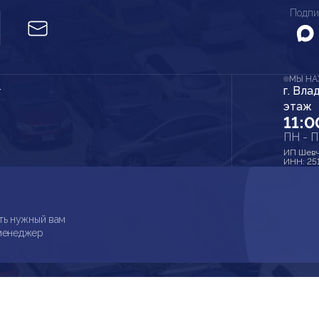
Подпи
МЫ Н
г. Вла
r
этаж
11:0
ПН - 
ИП Шевч
ИНН: 25
ть нужный вам
 менеджер