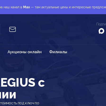
а наш канал в
Max
— там актуальные цены и интересные предло
Подпи
Аукционы онлайн
Филиалы
EGIUS c
нии
тоимость под ключ по