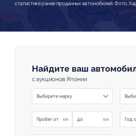
статистике ранее проданных автомобилей. Фото. Ха
Найдите ваш автомоби
с аукционов Японии
Выберите марку
Выбе
Пробег от
до
Год 