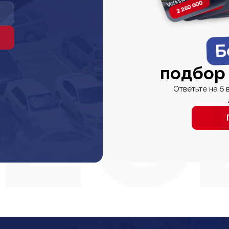
2 260 000
2 820 000
2 820 00
2 67
Б
подбор
Ответьте на 5 