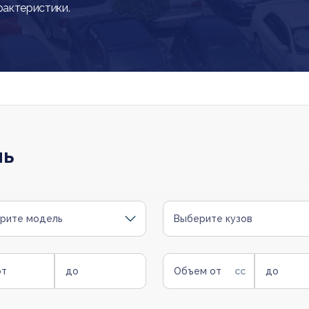
рактеристики.
ль
рите модель
Выберите кузов
от
до
Объем от
до