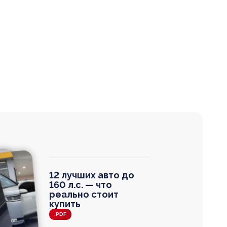
12 лучших авто до
160 л.с. — что
реально стоит
купить
.PDF
agen
 Wagon
N