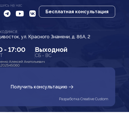
шись на нас
Бесплатная консультация
АХОДИМСЯ
дивосток, ул. Красного Знамени, д. 86А, 2
0 - 17:00
Выходной
ПТ
СБ - ВС
енко Алексей Анатольевич
1202545060
Получить консультацию
Разработка Creative Custom