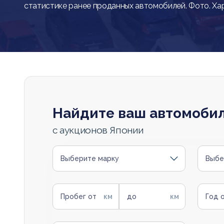
статистике ранее проданных автомобилей. Фото. Ха
Найдите ваш автомоби
с аукционов Японии
Выберите марку
Выбе
Пробег от
до
Год 