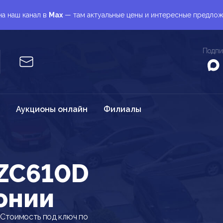
а наш канал в
Max
— там актуальные цены и интересные предло
Подпи
Аукционы онлайн
Филиалы
ZC610D
онии
Стоимость под ключ по