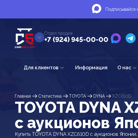
Подписывайся н
Отдел продаж
+7 (924) 945-00-00
Для клиентов
Информация
О нас
Главная
Статистика
TOYOTA
DYNA
XZC610D
TOYOTA DYNA X
c аукционов Яп
Купить TOYOTA DYNA XZC610D с аукционов Японии. 