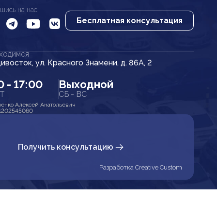
шись на нас
Бесплатная консультация
АХОДИМСЯ
дивосток, ул. Красного Знамени, д. 86А, 2
0 - 17:00
Выходной
ПТ
СБ - ВС
енко Алексей Анатольевич
1202545060
Получить консультацию
Разработка Creative Custom