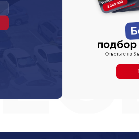
2 260 000
2 820 000
2 820 00
2 67
Б
подбор
Ответьте на 5 