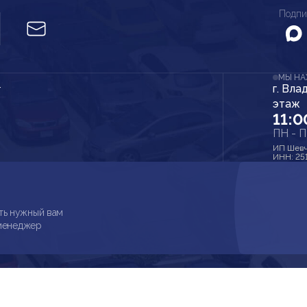
Подпи
МЫ Н
г. Вла
r
этаж
11:0
ПН - 
ИП Шевч
ИНН: 25
ть нужный вам
 менеджер