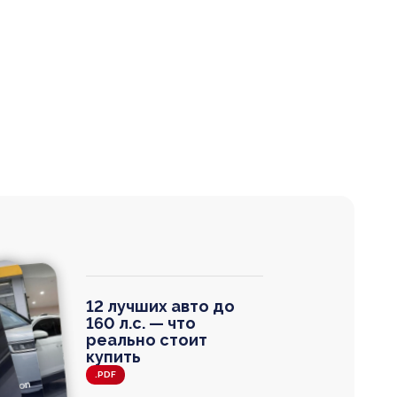
12 лучших авто до
160 л.с. — что
реально стоит
купить
.PDF
agen
 Wagon
N