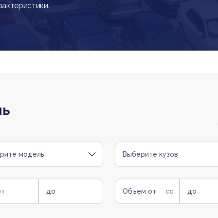
рактеристики.
ль
рите модель
Выберите кузов
от
до
Объем от
до