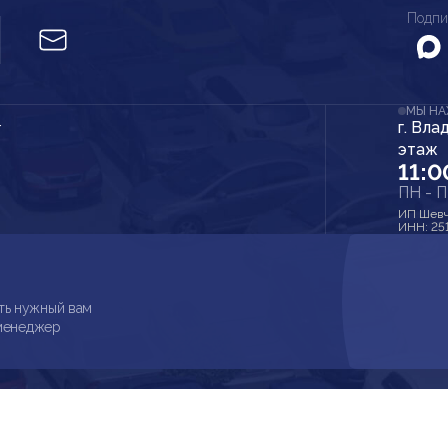
Подпи
МЫ Н
г. Вла
r
этаж
11:0
ПН - 
ИП Шевч
ИНН: 25
ть нужный вам
 менеджер