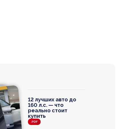
12 лучших авто до
160 л.с. — что
реально стоит
купить
.PDF
agen
 Wagon
N