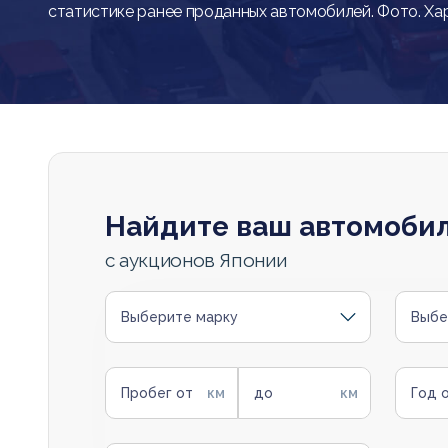
статистике ранее проданных автомобилей. Фото. Ха
Найдите ваш автомоби
с аукционов Японии
Выберите марку
Выбе
Пробег от
до
Год 