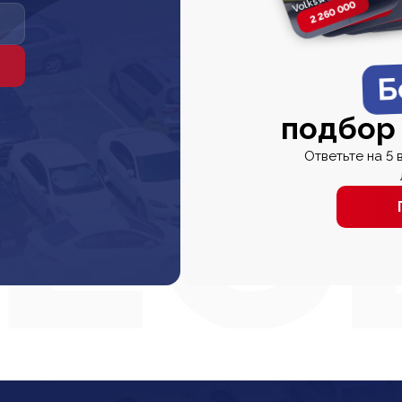
2 260 000
2 820 000
2 820 00
2 67
Б
подбор
Ответьте на 5 