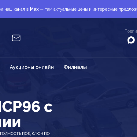
а наш канал в
Max
— там актуальные цены и интересные предло
Подпи
Аукционы онлайн
Филиалы
NCP96 c
нии
тоимость под ключ по