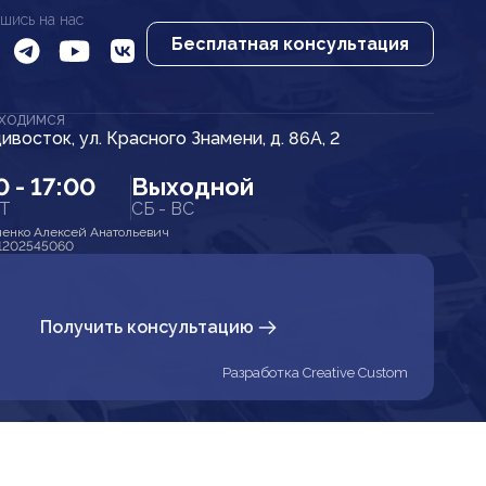
шись на нас
Бесплатная консультация
АХОДИМСЯ
дивосток, ул. Красного Знамени, д. 86А, 2
0 - 17:00
Выходной
ПТ
СБ - ВС
енко Алексей Анатольевич
1202545060
Получить консультацию
Разработка Creative Custom