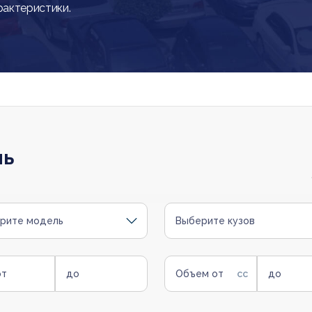
рактеристики.
ль
рите модель
Выберите кузов
от
до
Объем от
до