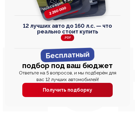
Volkswagen T-Roc
Volkswagen
Honda Step Wagon
Toyota Harrier
TAYRON
2 260 000
2 820 000
2 820 000
2 670 000
12 лучших авто до 160 л.с. — что
реально стоит купить
.PDF
Бесплатный
подбор под ваш бюджет
Ответьте на 5 вопросов, и мы подберём для
вас 12 лучших автомобилей!
Получить подборку